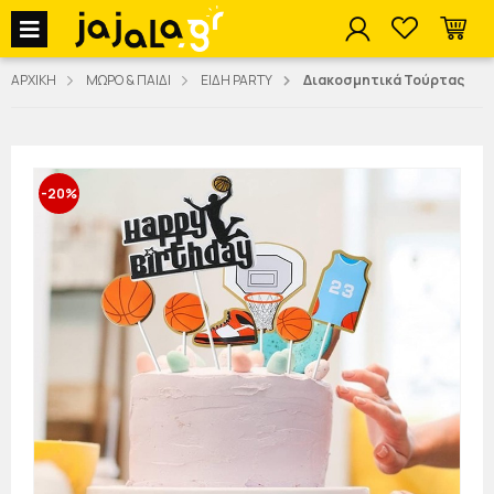
jajala Menu
ΑΡΧΙΚΗ
ΜΩΡΟ & ΠΑΙΔΙ
ΕΙΔΗ PARTY
Διακοσμητικά Τούρτας
-20%