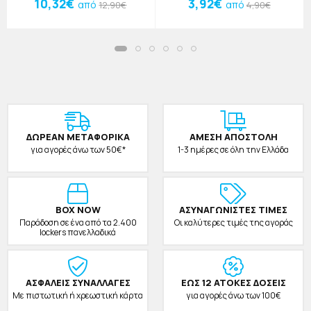
Τεμαχίων
10,32€
3,92€
από
από
12,90€
4,90€
ΔΩΡΕAΝ ΜΕΤΑΦΟΡΙΚΑ
ΑΜΕΣΗ ΑΠΟΣΤΟΛΗ
για αγορές άνω των 50€*
1-3 ημέρες σε όλη την Ελλάδα
BOX NOW
ΑΣΥΝΑΓΩΝΙΣΤΕΣ ΤΙΜΕΣ
Παράδοση σε ένα από τα 2.400
Οι καλύτερες τιμές της αγοράς
lockers πανελλαδικά
ΑΣΦΑΛΕΙΣ ΣΥΝΑΛΛΑΓΕΣ
ΕΩΣ 12 ΑΤΟΚΕΣ ΔΟΣΕΙΣ
Με πιστωτική ή χρεωστική κάρτα
για αγορές άνω των 100€