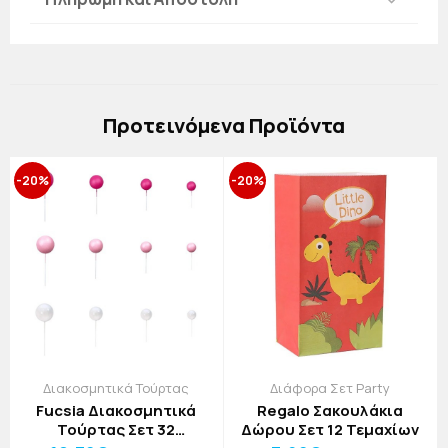
Πρoτεινόμενα Προϊόντα
-20%
-20%
Διακοσμητικά Τούρτας
Διάφορα Σετ Party
Fucsia Διακοσμητικά
Regalo Σακουλάκια
Τούρτας Σετ 32
Δώρου Σετ 12 Τεμαχίων