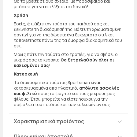
Θα το βρείτε σε δυο σχέδια, με ποδόσφαιρο και
μπάσκετ για να επιλέξετε το ιδανικό!
Χρήση
Εσείς, φτιάξτε την τούρτα του παιδιού σας και
ξεκινήστε τη διακόσμησή της. Βάλτε τη χρωματισμένη
σαντιγί για να της δώσετε ένα ξεχωριστό στιλ και
τοποθετήστε πάνω της τα όμορφα διακοσμητικά του
σετ.
Μόλις πάτε την τούρτα στο τραπέζι για να σβήσει ο
μικρός σας τα κεράκια
θα ξετρελαθούν όλοι οι
καλεσμένοι σας
!
Κατασκευή
Τα διακοσμητικά τούρτας Sportsman είναι
κατασκευασμένα από πλαστικό,
απόλυτα ασφαλές
και φιλικό
προς το φαγητό και τους μικρούς μας
φίλους. Έτσι, μπορείτε να είστε ήσυχοι για την
ασφάλεια του παιδιού και των καλεσμένων σας.
Χαρακτηριστικά προϊόντος
Πληρωμή και Αποστολή