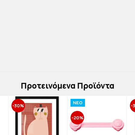
Πρoτεινόμενα Προϊόντα
NEO
-30%
-
-20%