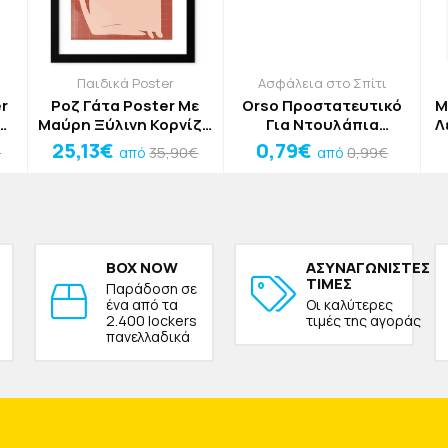
Παιδικά Poster
Ασφάλεια στο Σπίτι
r
Ροζ Γάτα Poster Με
Orso Προστατευτικό
M
Μαύρη Ξύλινη Κορνίζα
Για Ντουλάπια
Λ
40x50cm
Τιρκουάζ 16x3.3x2cm
25,13€
0,79€
€
35,90€
0,99€
από
από
BOX NOW
ΑΣΥΝΑΓΩΝΙΣΤΕΣ
ΤΙΜΕΣ
Παράδοση σε
ένα από τα
Οι καλύτερες
2.400 lockers
τιμές της αγοράς
πανελλαδικά