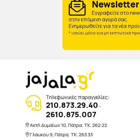
Newsletter 
Eγγραφείτε στο news
στην επόμενη αγορά σας.
Ενημερωθείτε για τα νέα προϊ
* ισχύει μόνο για μη εκπτωτικά πρ
Τηλεφωνικές παραγγελίες:
210.873.29.40
-
2610.875.007
Ακτή Δυμαίων 10, Πάτρα, TK. 262 22
Γλάυκου 9, Πάτρα, TK. 263 33