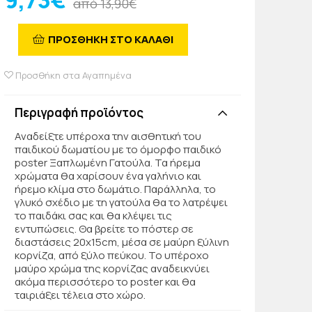
9,73€
από 13,90€
ΠΡΟΣΘΗΚΗ ΣΤΟ ΚΑΛΑΘΙ
Προσθήκη στα Αγαπημένα
Περιγραφή προϊόντος
Αναδείξτε υπέροχα την αισθητική του
παιδικού δωματίου με το όμορφο παιδικό
poster Ξαπλωμένη Γατούλα. Τα ήρεμα
χρώματα θα χαρίσουν ένα γαλήνιο και
ήρεμο κλίμα στο δωμάτιο. Παράλληλα, το
γλυκό σχέδιο με τη γατούλα θα το λατρέψει
το παιδάκι σας και θα κλέψει τις
εντυπώσεις. Θα βρείτε το πόστερ σε
διαστάσεις 20x15cm, μέσα σε μαύρη ξύλινη
κορνίζα, από ξύλο πεύκου. Το υπέροχο
μαύρο χρώμα της κορνίζας αναδεικνύει
ακόμα περισσότερο το poster και θα
ταιριάξει τέλεια στο χώρο.