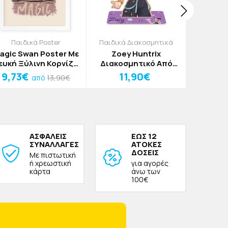
Παιδικά Poster
Παιδικά Διακοσμητικά
Κουτιά
agic Swan Poster Με
Zoey Huntrix
Pani
ευκή Ξύλινη Κορνίζα
Διακοσμητικό Από
Αποθήκε
15x20cm
Σημύδα 16x25x3cm
Και Π
9,73€
11,90€
2,45
13,90€
από
Κου
27,5x
ΑΣΦΑΛΕΙΣ
ΕΩΣ 12
ΣΥΝΑΛΛΑΓΕΣ
ΑΤΟΚΕΣ
ΔΟΣΕΙΣ
Με πιστωτική
ή χρεωστική
για αγορές
κάρτα
άνω των
100€