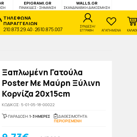
GR
EPIGRAMI.GR
WALLS.GR
ΗΣΗ
ΠΙΝΑΚΙΔΕΣ - ΣΗΜΑΝΣΗ
ΣΚΑΝΔΙΝΑΒΙΚΗ ΔΙΑΚΟΣΜΗΣΗ
ΤΗΛΕΦΩΝΑ
ΠΑΡΑΓΓΕΛΙΩΝ
ΣΥΝΔΕΣΗ/
210.873.29.40
2610.875.007
-
ΕΓΓΡΑΦΗ
ΑΓΑΠΗΜΕΝΑ
ΚΑΛΑΘ
Ξαπλωμένη Γατούλα
Poster Με Μαύρη Ξύλινη
Κορνίζα 20x15cm
KΩΔΙΚΟΣ: 5-01-05-18-00022
ΠΑΡΑΔΟΣΗ:
1-3 ΗΜΕΡΕΣ
ΔΙΑΘΕΣΙΜΟΤΗΤΑ:
ΠΕΡΙΟΡΙΣΜΕΝΗ