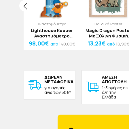
oster
Αναστημόμετρα
Παιδικά Poster
y Poster
Lighthouse Keeper
Magic Dragon Poste
 Φυσική
Αναστημόμετρο
Με Ξύλινη Φυσική
0x20cm
Τοίχου με Φάρο
Κορνίζα 20x30cm
98,00€
13,23€
18,90€
140,00€
18,90
ό
από
από
97x167cm
ΔΩΡΕAΝ
ΑΜΕΣΗ
ΜΕΤΑΦΟΡΙΚΑ
ΑΠΟΣΤΟΛΗ
για αγορές
1-3 ημέρες σε
άνω των 50€*
όλη την
Ελλάδα