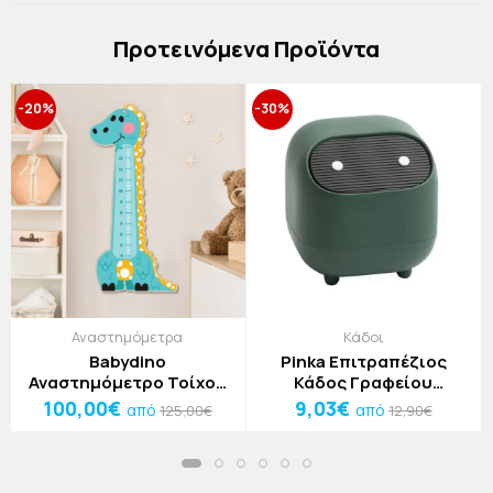
Πρoτεινόμενα Προϊόντα
-20%
-30%
Αναστημόμετρα
Κάδοι
Babydino
Pinka Επιτραπέζιος
Αναστημόμετρο Τοίχου
Κάδος Γραφείου
Γαλάζιος Δεινόσαυρος
165x165x170mm Ροζ
100,00€
9,03€
από
από
125,00€
12,90€
79x168cm