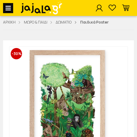
jajala Menu
ΑΡΧΙΚΗ
ΜΩΡΟ & ΠΑΙΔΙ
ΔΩΜΑΤΙΟ
Παιδικά Poster
-30%