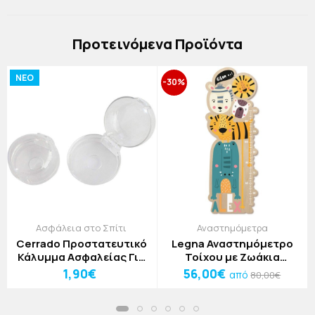
Πρoτεινόμενα Προϊόντα
NEO
-30%
Ασφάλεια στο Σπίτι
Αναστημόμετρα
Cerrado Προστατευτικό
Legna Αναστημόμετρο
Κάλυμμα Ασφαλείας Για
Τοίχου με Ζωάκια
Διακόπτη Κουζίνας
51x140cm
1,90€
56,00€
από
80,00€
6x6,4cm