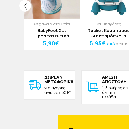
οσμητικά
Ασφάλεια στο Σπίτι
Κουμπαράδες
itch
BabyFoot Σετ
Rocket Κουμπαρά
ικό Από
Προστατευτικό
Διαστημόπλοιο
x23x3cm
Γονάτων Για Μωρά 1-3
Κόκκινο
0€
5,90€
5,95€
8,50€
από
Ετών 2 Τεμαχίων
Γατούλα
ΔΩΡΕAΝ
ΑΜΕΣΗ
ΜΕΤΑΦΟΡΙΚΑ
ΑΠΟΣΤΟΛΗ
για αγορές
1-3 ημέρες σε
άνω των 50€*
όλη την
Ελλάδα