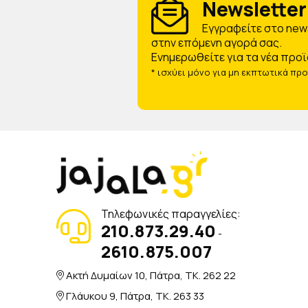
Newsletter 
Eγγραφείτε στο news
στην επόμενη αγορά σας.
Ενημερωθείτε για τα νέα προϊ
* ισχύει μόνο για μη εκπτωτικά πρ
Τηλεφωνικές παραγγελίες:
210.873.29.40
-
2610.875.007
Ακτή Δυμαίων 10, Πάτρα, TK. 262 22
Γλάυκου 9, Πάτρα, TK. 263 33