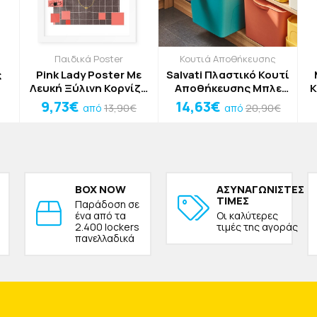
Παιδικά Poster
Κουτιά Αποθήκευσης
ς
Pink Lady Poster Με
Salvati Πλαστικό Κουτί
Λευκή Ξύλινη Κορνίζα
Αποθήκευσης Μπλε
Κ
15x20cm
44,5x29,5x24cm
9,73€
14,63€
13,90€
20,90€
από
από
BOX NOW
ΑΣΥΝΑΓΩΝΙΣΤΕΣ
ΤΙΜΕΣ
Παράδοση σε
ένα από τα
Οι καλύτερες
2.400 lockers
τιμές της αγοράς
πανελλαδικά