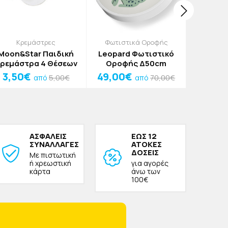
Κρεμάστρες
Φωτιστικά Οροφής
Ασφάλε
Moon&Star Παιδική
Leopard Φωτιστικό
Pomme
ρεμάστρα 4 Θέσεων
Οροφής Δ50cm
Συρτα
3,50€
49,00€
2,00
5,00€
70,00€
από
από
ΑΣΦΑΛΕΙΣ
ΕΩΣ 12
ΣΥΝΑΛΛΑΓΕΣ
ΑΤΟΚΕΣ
ΔΟΣΕΙΣ
Με πιστωτική
ή χρεωστική
για αγορές
κάρτα
άνω των
100€