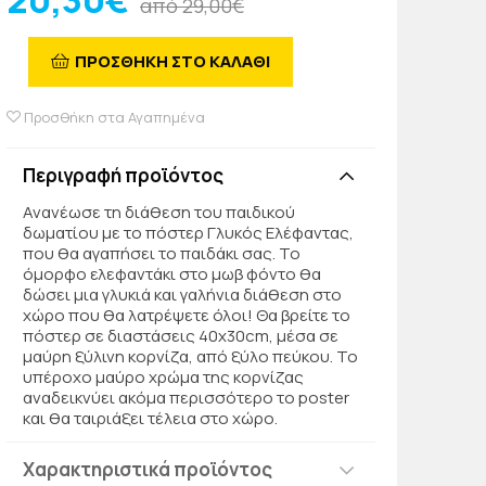
20,30€
από 29,00€
ΠΡΟΣΘΗΚΗ ΣΤΟ ΚΑΛΑΘΙ
Προσθήκη στα Αγαπημένα
Περιγραφή προϊόντος
Ανανέωσε τη διάθεση του παιδικού
δωματίου με το πόστερ Γλυκός Ελέφαντας,
που θα αγαπήσει το παιδάκι σας. Το
όμορφο ελεφαντάκι στο μωβ φόντο θα
δώσει μια γλυκιά και γαλήνια διάθεση στο
χώρο που θα λατρέψετε όλοι! Θα βρείτε το
πόστερ σε διαστάσεις 40x30cm, μέσα σε
μαύρη ξύλινη κορνίζα, από ξύλο πεύκου. Το
υπέροχο μαύρο χρώμα της κορνίζας
αναδεικνύει ακόμα περισσότερο το poster
και θα ταιριάξει τέλεια στο χώρο.
Χαρακτηριστικά προϊόντος