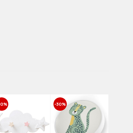
30%
-30%
-20%