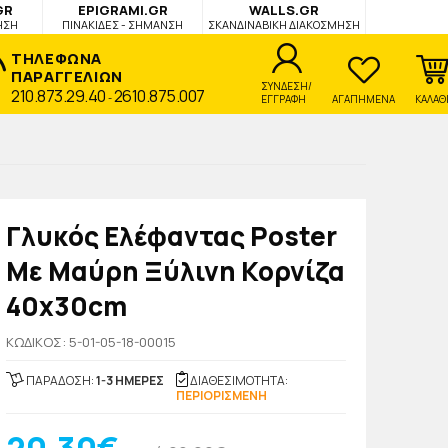
GR
EPIGRAMI.GR
WALLS.GR
ΗΣΗ
ΠΙΝΑΚΙΔΕΣ - ΣΗΜΑΝΣΗ
ΣΚΑΝΔΙΝΑΒΙΚΗ ΔΙΑΚΟΣΜΗΣΗ
ΤΗΛΕΦΩΝΑ
ΠΑΡΑΓΓΕΛΙΩΝ
ΣΥΝΔΕΣΗ/
210.873.29.40
2610.875.007
-
ΕΓΓΡΑΦΗ
ΑΓΑΠΗΜΕΝΑ
ΚΑΛΑΘ
Γλυκός Ελέφαντας Poster
Με Μαύρη Ξύλινη Κορνίζα
40x30cm
KΩΔΙΚΟΣ: 5-01-05-18-00015
ΠΑΡΑΔΟΣΗ:
1-3 ΗΜΕΡΕΣ
ΔΙΑΘΕΣΙΜΟΤΗΤΑ:
ΠΕΡΙΟΡΙΣΜΕΝΗ