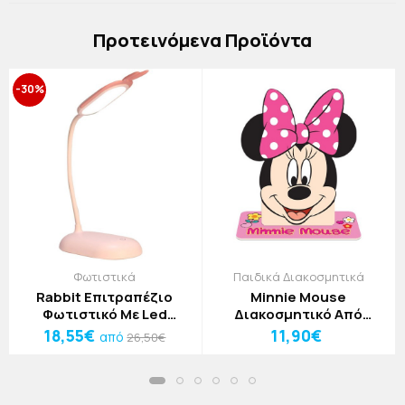
Πρoτεινόμενα Προϊόντα
-30%
Φωτιστικά
Παιδικά Διακοσμητικά
Rabbit Επιτραπέζιο
Minnie Mouse
Φωτιστικό Με Led
Διακοσμητικό Από
Γαλάζιο 40x9x15,5cm
Σημύδα 19x23x3cm
18,55€
11,90€
από
26,50€