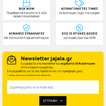
BOX NOW
ΑΣΥΝΑΓΩΝΙΣΤΕΣ ΤΙΜΕΣ
Παράδοση σε ένα από τα 2.400
Οι καλύτερες τιμές της αγοράς
lockers πανελλαδικά
ΑΣΦΑΛΕΙΣ ΣΥΝΑΛΛΑΓΕΣ
ΕΩΣ 12 ΑΤΟΚΕΣ ΔΟΣΕΙΣ
Με πιστωτική ή χρεωστική κάρτα
για αγορές άνω των 100€
Newsletter jajala.gr
Eγγραφείτε στο newsletter και
κερδίστε 10% έκπτωση
στην επόμενη αγορά σας.
Ενημερωθείτε για τα νέα προϊόντα και τις προσφορές μας!
* ισχύει μόνο για μη εκπτωτικά προϊόντα
ΕΓΓΡΑΦΗ