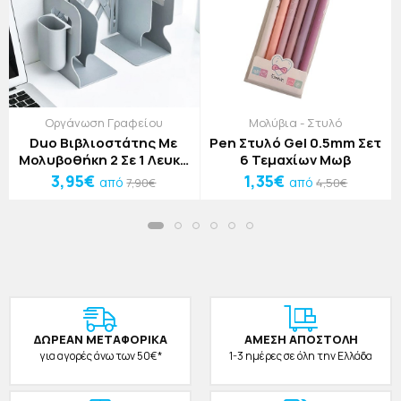
Οργάνωση Γραφείου
Μολύβια - Στυλό
Duo Βιβλιοστάτης Με
Pen Στυλό Gel 0.5mm Σετ
Μολυβοθήκη 2 Σε 1 Λευκό
6 Τεμαχίων Μωβ
Πλαστικό 19x49cm
3,95€
1,35€
από
από
7,90€
4,50€
ΔΩΡΕAΝ ΜΕΤΑΦΟΡΙΚΑ
ΑΜΕΣΗ ΑΠΟΣΤΟΛΗ
για αγορές άνω των 50€*
1-3 ημέρες σε όλη την Ελλάδα