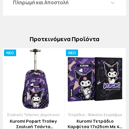
Πληρωμή και Αποστολή
Πρoτεινόμενα Προϊόντα
NEO
NEO
Σχολικές Τσάντες Δημοτικού
Τετράδια - Φάκελοι Εγγράφων
Kuromi Popart Trolley
Kuromi Τετράδιο
Σχολική Τσάντα
Καρφίτσα 17x25cm Με 40