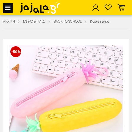
jajala Menu
ΑΡΧΙΚΗ
ΜΩΡΟ & ΠΑΙΔΙ
BACK TO SCHOOL
Κασετίνες
-50%