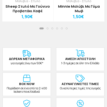
Μολύβια - Στυλό
Μολύβια - Στυλό
Sheep Στυλό Με Γούνινο
Minnie Μολύβι Με Γόμα
Προβατάκι Καφέ
Μωβ
1,90€
1,50€
ΔΩΡΕAΝ ΜΕΤΑΦΟΡΙΚΑ
ΑΜΕΣΗ ΑΠΟΣΤΟΛΗ
για αγορές άνω των 50€*
1-3 ημέρες σε όλη την Ελλάδα
BOX NOW
ΑΣΥΝΑΓΩΝΙΣΤΕΣ ΤΙΜΕΣ
Παράδοση σε ένα από τα 2.400
Οι καλύτερες τιμές της αγοράς
lockers πανελλαδικά