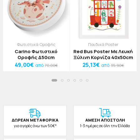
Φωτιστικά Οροφής
Παιδικά Poster
Carino Φωτιστικό
Red Bus Poster Με Λευκή
Οροφής Δ50cm
Ξύλινη Κορνίζα 40x50cm
49,00€
25,13€
από
από
70,00€
35,90€
ΔΩΡΕAΝ ΜΕΤΑΦΟΡΙΚΑ
ΑΜΕΣΗ ΑΠΟΣΤΟΛΗ
για αγορές άνω των 50€*
1-3 ημέρες σε όλη την Ελλάδα