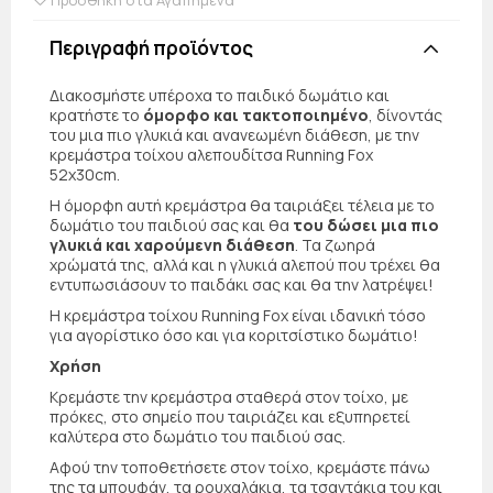
Περιγραφή προϊόντος
Διακοσμήστε υπέροχα το παιδικό δωμάτιο και
κρατήστε το
όμορφο και τακτοποιημένο
, δίνοντάς
του μια πιο γλυκιά και ανανεωμένη διάθεση, με την
κρεμάστρα τοίχου αλεπουδίτσα Running Fox
52x30cm.
Η όμορφη αυτή κρεμάστρα θα ταιριάξει τέλεια με το
δωμάτιο του παιδιού σας και θα
του δώσει μια πιο
γλυκιά και χαρούμενη διάθεση
. Τα ζωηρά
χρώματά της, αλλά και η γλυκιά αλεπού που τρέχει θα
εντυπωσιάσουν το παιδάκι σας και θα την λατρέψει!
Η κρεμάστρα τοίχου Running Fox είναι ιδανική τόσο
για αγορίστικο όσο και για κοριτσίστικο δωμάτιο!
Χρήση
Κρεμάστε την κρεμάστρα σταθερά στον τοίχο, με
πρόκες, στο σημείο που ταιριάζει και εξυπηρετεί
καλύτερα στο δωμάτιο του παιδιού σας.
Αφού την τοποθετήσετε στον τοίχο, κρεμάστε πάνω
της τα μπουφάν, τα ρουχαλάκια, τα τσαντάκια του και