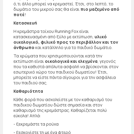
ό,τι άλλο μπορεί να κρεμαστεί. Έτσι, στο λεπτό, το
δωμάτιο του μικρού σας θα είναι
πιο μαζεμένο από
ποτέ
!
Κατασκευή
Η κρεμάστρα τοίχου Running Fox είναι
κατασκευασμένη από ξύλο με εκτύπωση,
υλικό
οικολογικό, φιλικό προς το περιβάλλον και τον
άνθρωπο
και κατάλληλο για το παιδικό δωμάτιο.
Τα χρώματα που χρησιμοποιούνται κατά την
εκτύπωση είναι
οικολογικά και ελεγμένα
, γεγονός
που τα καθιστά απόλυτα ασφαλή να βρίσκονται στον
εσωτερικό χώρο του παιδικού δωματίου! Έτσι,
μπορείτε να είστε πάντα σίγουροι για την ασφάλεια
του παιδιού σας.
Καθαριότητα
Κάθε φορά που ασχολείστε με τον καθαρισμό του
παιδικού δωματίου δώστε σημασία και στον
καθαρισμό της κρεμάστρας. Καθαρίζεται πολύ
εύκολα! Απλά:
- ξεκρεμάστε τα ρούχα
- ξεσκονίστε τη με ένα φτερό