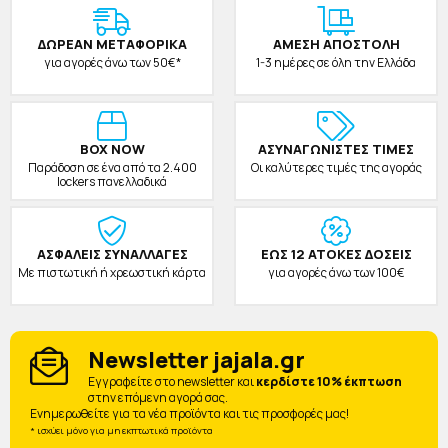
ΔΩΡΕAΝ ΜΕΤΑΦΟΡΙΚΑ
ΑΜΕΣΗ ΑΠΟΣΤΟΛΗ
για αγορές άνω των 50€*
1-3 ημέρες σε όλη την Ελλάδα
BOX NOW
ΑΣΥΝΑΓΩΝΙΣΤΕΣ ΤΙΜΕΣ
Παράδοση σε ένα από τα 2.400
Οι καλύτερες τιμές της αγοράς
lockers πανελλαδικά
ΑΣΦΑΛΕΙΣ ΣΥΝΑΛΛΑΓΕΣ
ΕΩΣ 12 ΑΤΟΚΕΣ ΔΟΣΕΙΣ
Με πιστωτική ή χρεωστική κάρτα
για αγορές άνω των 100€
Newsletter jajala.gr
Eγγραφείτε στο newsletter και
κερδίστε 10% έκπτωση
στην επόμενη αγορά σας.
Ενημερωθείτε για τα νέα προϊόντα και τις προσφορές μας!
* ισχύει μόνο για μη εκπτωτικά προϊόντα