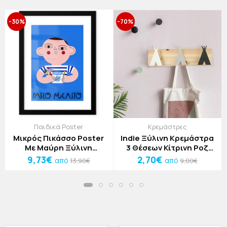
-30%
-70%
Παιδικά Poster
Κρεμάστρες
Μικρός Πικάσσο Poster
Indie Ξύλινη Κρεμάστρα
Με Μαύρη Ξύλινη
3 Θέσεων Κίτρινη Ροζ
Κορνίζα 15x20cm
Πράσινη 40x10x1.5cm
9,73€
2,70€
από
από
13,90€
9,00€