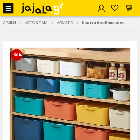
jajala Menu
ΑΡΧΙΚΗ
ΜΩΡΟ & ΠΑΙΔΙ
ΔΩΜΑΤΙΟ
Κουτιά Αποθήκευσης
-30%