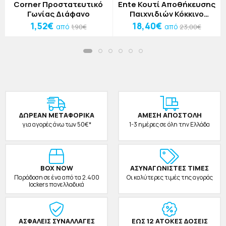
Corner Προστατευτικό
Ente Κουτί Αποθήκευσης
Γωνίας Διάφανο
Παιχνιδιών Κόκκινο
46x31x27cm
1,52€
18,40€
από
από
1,90€
23,00€
ΔΩΡΕAΝ ΜΕΤΑΦΟΡΙΚΑ
ΑΜΕΣΗ ΑΠΟΣΤΟΛΗ
για αγορές άνω των 50€*
1-3 ημέρες σε όλη την Ελλάδα
BOX NOW
ΑΣΥΝΑΓΩΝΙΣΤΕΣ ΤΙΜΕΣ
Παράδοση σε ένα από τα 2.400
Οι καλύτερες τιμές της αγοράς
lockers πανελλαδικά
ΑΣΦΑΛΕΙΣ ΣΥΝΑΛΛΑΓΕΣ
ΕΩΣ 12 ΑΤΟΚΕΣ ΔΟΣΕΙΣ