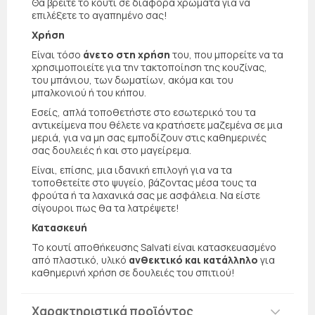
Θα βρείτε το κουτί σε διάφορα χρώματα για να
επιλέξετε το αγαπημένο σας!
Χρήση
Είναι τόσο
άνετο στη χρήση
του, που μπορείτε να τα
χρησιμοποιείτε για την τακτοποίηση της κουζίνας,
του μπάνιου, των δωματίων, ακόμα και του
μπαλκονιού ή του κήπου.
Εσείς, απλά τοποθετήστε στο εσωτερικό του τα
αντικείμενα που θέλετε να κρατήσετε μαζεμένα σε μια
μεριά, για να μη σας εμποδίζουν στις καθημερινές
σας δουλειές ή και στο μαγείρεμα.
Είναι, επίσης, μια ιδανική επιλογή για να τα
τοποθετείτε στο ψυγείο, βάζοντας μέσα τους τα
φρούτα ή τα λαχανικά σας με ασφάλεια. Να είστε
σίγουροι πως θα τα λατρέψετε!
Κατασκευή
Το κουτί αποθήκευσης Salvati είναι κατασκευασμένο
από πλαστικό, υλικό
ανθεκτικό και κατάλληλο
για
καθημερινή χρήση σε δουλειές του σπιτιού!
Χαρακτηριστικά προϊόντος