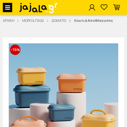
jajala Menu
ΑΡΧΙΚΗ
ΜΩΡΟ & ΠΑΙΔΙ
ΔΩΜΑΤΙΟ
Κουτιά Αποθήκευσης
-70%