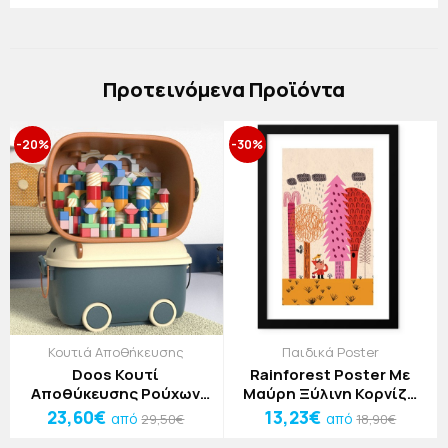
Πρoτεινόμενα Προϊόντα
-20%
-30%
Κουτιά Αποθήκευσης
Παιδικά Poster
Doos Κουτί
Rainforest Poster Με
Αποθύκευσης Ρούχων
Μαύρη Ξύλινη Κορνίζα
και Παιχνιδιών
20x30cm
23,60€
13,23€
από
από
29,50€
18,90€
57x38x33cm Μπλέ