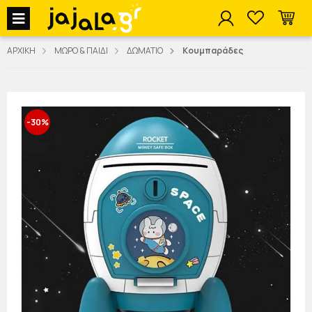
jajala Menu
ΑΡΧΙΚΗ
ΜΩΡΟ & ΠΑΙΔΙ
ΔΩΜΑΤΙΟ
Κουμπαράδες
-30%