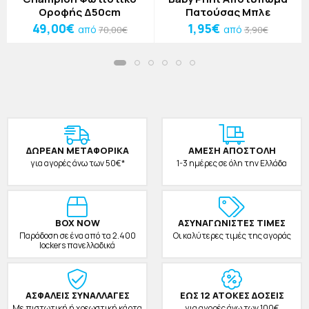
Οροφής Δ50cm
Πατούσας Μπλε
49,00€
1,95€
από
από
70,00€
3,90€
ΔΩΡΕAΝ ΜΕΤΑΦΟΡΙΚΑ
ΑΜΕΣΗ ΑΠΟΣΤΟΛΗ
για αγορές άνω των 50€*
1-3 ημέρες σε όλη την Ελλάδα
BOX NOW
ΑΣΥΝΑΓΩΝΙΣΤΕΣ ΤΙΜΕΣ
Παράδοση σε ένα από τα 2.400
Οι καλύτερες τιμές της αγοράς
lockers πανελλαδικά
ΑΣΦΑΛΕΙΣ ΣΥΝΑΛΛΑΓΕΣ
ΕΩΣ 12 ΑΤΟΚΕΣ ΔΟΣΕΙΣ
Με πιστωτική ή χρεωστική κάρτα
για αγορές άνω των 100€