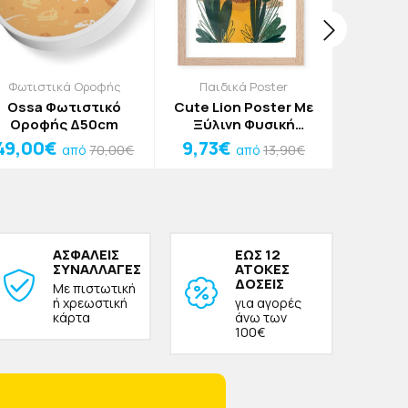
Φωτιστικά Οροφής
Παιδικά Poster
Φω
Ossa Φωτιστικό
Cute Lion Poster Με
Rabbit 
Οροφής Δ50cm
Ξύλινη Φυσική
Φωτιστ
Κορνίζα 15x20cm
Γαλάζιο
49,00€
9,73€
18,55
70,00€
13,90€
από
από
ΑΣΦΑΛΕΙΣ
ΕΩΣ 12
ΣΥΝΑΛΛΑΓΕΣ
ΑΤΟΚΕΣ
ΔΟΣΕΙΣ
Με πιστωτική
ή χρεωστική
για αγορές
κάρτα
άνω των
100€