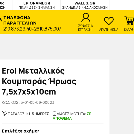
GR
EPIGRAMI.GR
WALLS.GR
ΗΣΗ
ΠΙΝΑΚΙΔΕΣ - ΣΗΜΑΝΣΗ
ΣΚΑΝΔΙΝΑΒΙΚΗ ΔΙΑΚΟΣΜΗΣΗ
ΤΗΛΕΦΩΝΑ
ΠΑΡΑΓΓΕΛΙΩΝ
ΣΥΝΔΕΣΗ/
210.873.29.40
2610.875.007
-
ΕΓΓΡΑΦΗ
ΑΓΑΠΗΜΕΝΑ
ΚΑΛΑΘ
Eroi Μεταλλικός
Κουμπαράς Ήρωας
7,5x7x5x10cm
KΩΔΙΚΟΣ: 5-01-05-09-00023
ΠΑΡΑΔΟΣΗ:
1-3 ΗΜΕΡΕΣ
ΔΙΑΘΕΣΙΜΟΤΗΤΑ:
ΣΕ
ΑΠΟΘΕΜΑ
Επιλέξτε σχήμα: