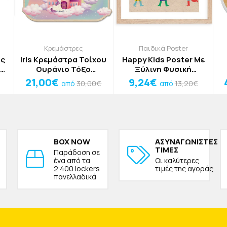
Κρεμάστρες
Παιδικά Poster
ος
Iris Κρεμάστρα Τοίχου
Happy Kids Poster Με
L
Ουράνιο Τόξο
Ξύλινη Φυσική
40x28cm
Κορνίζα 20x15cm
21,00€
9,24€
30,00€
13,20€
από
από
BOX NOW
ΑΣΥΝΑΓΩΝΙΣΤΕΣ
ΤΙΜΕΣ
Παράδοση σε
ένα από τα
Οι καλύτερες
2.400 lockers
τιμές της αγοράς
πανελλαδικά