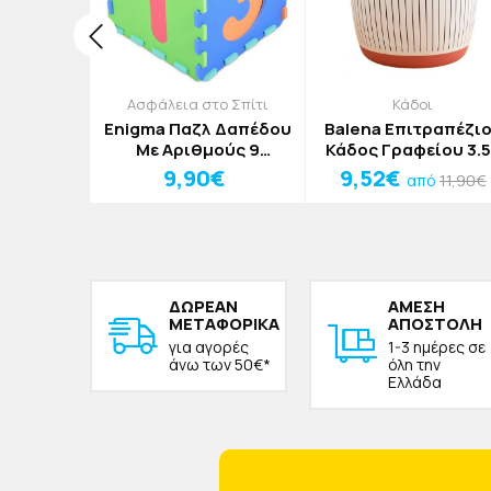
οσμητικά
Ασφάλεια στο Σπίτι
Κάδοι
σμητικό
Enigma Παζλ Δαπέδου
Balena Επιτραπέζι
 Σημύδα
Με Αριθμούς 9
Κάδος Γραφείου 3.5
3cm
Τεμάχια 30x30cm
Πράσινο
0€
9,90€
9,52€
11,90€
από
ΔΩΡΕAΝ
ΑΜΕΣΗ
ΜΕΤΑΦΟΡΙΚΑ
ΑΠΟΣΤΟΛΗ
για αγορές
1-3 ημέρες σε
άνω των 50€*
όλη την
Ελλάδα