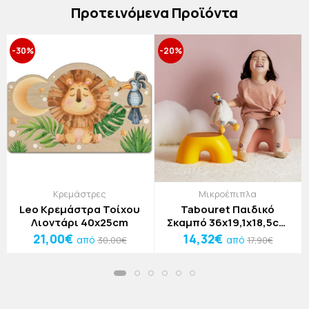
Πρoτεινόμενα Προϊόντα
-30%
-20%
Κρεμάστρες
Μικροέπιπλα
Leo Κρεμάστρα Τοίχου
Tabouret Παιδικό
Λιοντάρι 40x25cm
Σκαμπό 36x19,1x18,5cm
Πορτοκαλί
21,00€
14,32€
από
από
30,00€
17,90€