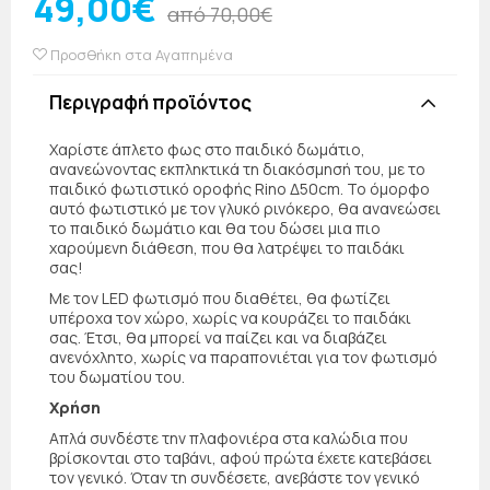
49,00€
από 70,00€
Προσθήκη στα Αγαπημένα
Περιγραφή προϊόντος
Χαρίστε άπλετο φως στο παιδικό δωμάτιο,
ανανεώνοντας εκπληκτικά τη διακόσμησή του, με το
παιδικό φωτιστικό οροφής Rino Δ50cm. Το όμορφο
αυτό φωτιστικό με τον γλυκό ρινόκερο, θα ανανεώσει
το παιδικό δωμάτιο και θα του δώσει μια πιο
χαρούμενη διάθεση, που θα λατρέψει το παιδάκι
σας!
Με τον LED φωτισμό που διαθέτει, θα φωτίζει
υπέροχα τον χώρο, χωρίς να κουράζει το παιδάκι
σας. Έτσι, θα μπορεί να παίζει και να διαβάζει
ανενόχλητο, χωρίς να παραπονιέται για τον φωτισμό
του δωματίου του.
Χρήση
Απλά συνδέστε την πλαφονιέρα στα καλώδια που
βρίσκονται στο ταβάνι, αφού πρώτα έχετε κατεβάσει
τον γενικό. Όταν τη συνδέσετε, ανεβάστε τον γενικό