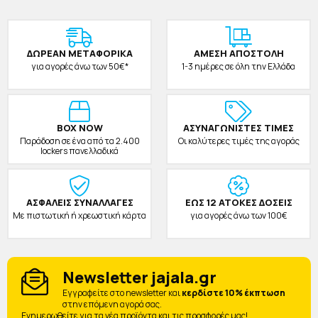
ΔΩΡΕAΝ ΜΕΤΑΦΟΡΙΚΑ
ΑΜΕΣΗ ΑΠΟΣΤΟΛΗ
για αγορές άνω των 50€*
1-3 ημέρες σε όλη την Ελλάδα
BOX NOW
ΑΣΥΝΑΓΩΝΙΣΤΕΣ ΤΙΜΕΣ
Παράδοση σε ένα από τα 2.400
Οι καλύτερες τιμές της αγοράς
lockers πανελλαδικά
ΑΣΦΑΛΕΙΣ ΣΥΝΑΛΛΑΓΕΣ
ΕΩΣ 12 ΑΤΟΚΕΣ ΔΟΣΕΙΣ
Με πιστωτική ή χρεωστική κάρτα
για αγορές άνω των 100€
Newsletter jajala.gr
Eγγραφείτε στο newsletter και
κερδίστε 10% έκπτωση
στην επόμενη αγορά σας.
Ενημερωθείτε για τα νέα προϊόντα και τις προσφορές μας!