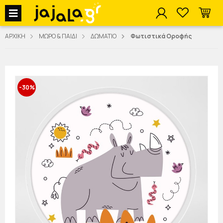
jajala Menu
ΑΡΧΙΚΗ
ΜΩΡΟ & ΠΑΙΔΙ
ΔΩΜΑΤΙΟ
Φωτιστικά Οροφής
-30%