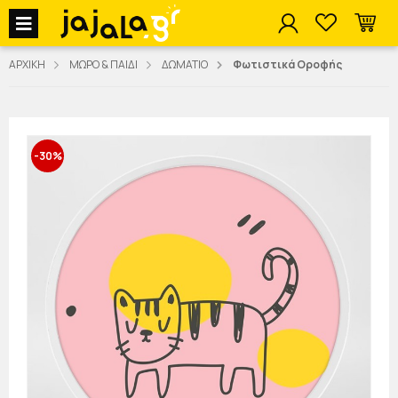
jajala Menu
ΑΡΧΙΚΗ
ΜΩΡΟ & ΠΑΙΔΙ
ΔΩΜΑΤΙΟ
Φωτιστικά Οροφής
-30%