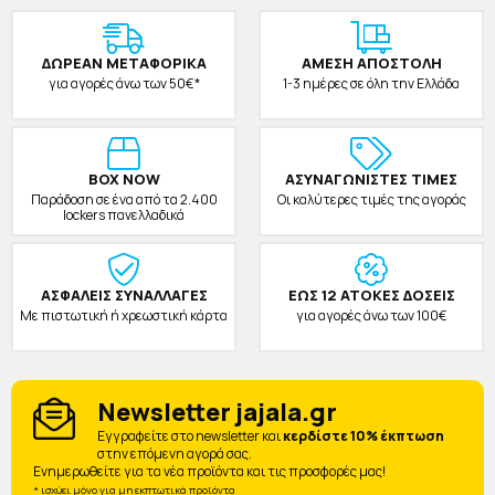
ΔΩΡΕAΝ ΜΕΤΑΦΟΡΙΚΑ
ΑΜΕΣΗ ΑΠΟΣΤΟΛΗ
για αγορές άνω των 50€*
1-3 ημέρες σε όλη την Ελλάδα
BOX NOW
ΑΣΥΝΑΓΩΝΙΣΤΕΣ ΤΙΜΕΣ
Παράδοση σε ένα από τα 2.400
Οι καλύτερες τιμές της αγοράς
lockers πανελλαδικά
ΑΣΦΑΛΕΙΣ ΣΥΝΑΛΛΑΓΕΣ
ΕΩΣ 12 ΑΤΟΚΕΣ ΔΟΣΕΙΣ
Με πιστωτική ή χρεωστική κάρτα
για αγορές άνω των 100€
Newsletter jajala.gr
Eγγραφείτε στο newsletter και
κερδίστε 10% έκπτωση
στην επόμενη αγορά σας.
Ενημερωθείτε για τα νέα προϊόντα και τις προσφορές μας!
* ισχύει μόνο για μη εκπτωτικά προϊόντα