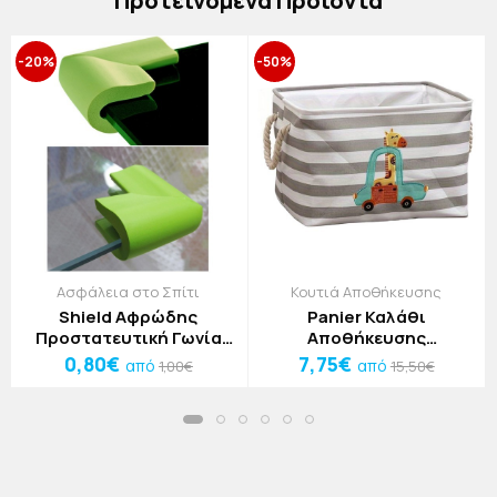
Πρoτεινόμενα Προϊόντα
-20%
-50%
Ασφάλεια στο Σπίτι
Κουτιά Αποθήκευσης
Shield Αφρώδης
Panier Καλάθι
Προστατευτική Γωνία
Αποθήκευσης
Μπλε 6x3,5x0,8cm
40x30x24cm
0,80€
7,75€
από
από
1,00€
15,50€
Καμηλοπάρδαλη