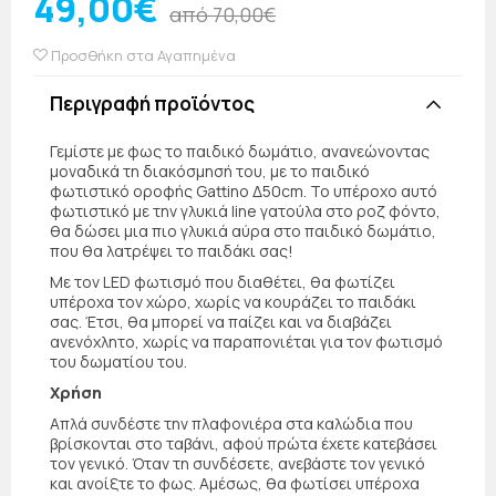
49,00€
από 70,00€
Προσθήκη στα Αγαπημένα
Περιγραφή προϊόντος
Γεμίστε με φως το παιδικό δωμάτιο, ανανεώνοντας
μοναδικά τη διακόσμησή του, με το παιδικό
φωτιστικό οροφής Gattino Δ50cm. Το υπέροχο αυτό
φωτιστικό με την γλυκιά line γατούλα στο ροζ φόντο,
θα δώσει μια πιο γλυκιά αύρα στο παιδικό δωμάτιο,
που θα λατρέψει το παιδάκι σας!
Με τον LED φωτισμό που διαθέτει, θα φωτίζει
υπέροχα τον χώρο, χωρίς να κουράζει το παιδάκι
σας. Έτσι, θα μπορεί να παίζει και να διαβάζει
ανενόχλητο, χωρίς να παραπονιέται για τον φωτισμό
του δωματίου του.
Χρήση
Απλά συνδέστε την πλαφονιέρα στα καλώδια που
βρίσκονται στο ταβάνι, αφού πρώτα έχετε κατεβάσει
τον γενικό. Όταν τη συνδέσετε, ανεβάστε τον γενικό
και ανοίξτε το φως. Αμέσως, θα φωτίσει υπέροχα