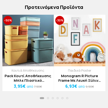
Πρoτεινόμενα Προϊόντα
-50%
-30%
Κουτιά Αποθήκευσης
Παιδικά Poster
Pack Κουτί Αποθήκευσης
Monogram R Picture
Μπλε Πλαστικό
Frame Με Λευκή Ξύλινη
26x18x16cm
Κορνίζα 10x15cm
3,95€
6,93€
από
από
7,90€
9,90€