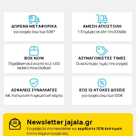
ΔΩΡΕAΝ ΜΕΤΑΦΟΡΙΚΑ
ΑΜΕΣΗ ΑΠΟΣΤΟΛΗ
για αγορές άνω των 50€*
1-3 ημέρες σε όλη την Ελλάδα
BOX NOW
ΑΣΥΝΑΓΩΝΙΣΤΕΣ ΤΙΜΕΣ
Παράδοση σε ένα από τα 2.400
Οι καλύτερες τιμές της αγοράς
lockers πανελλαδικά
ΑΣΦΑΛΕΙΣ ΣΥΝΑΛΛΑΓΕΣ
ΕΩΣ 12 ΑΤΟΚΕΣ ΔΟΣΕΙΣ
Με πιστωτική ή χρεωστική κάρτα
για αγορές άνω των 100€
Newsletter jajala.gr
Eγγραφείτε στο newsletter και
κερδίστε 10% έκπτωση
στην επόμενη αγορά σας.