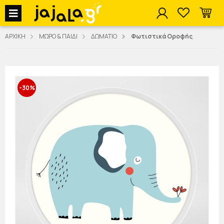
jajala Menu
ΑΡΧΙΚΗ
ΜΩΡΟ & ΠΑΙΔΙ
ΔΩΜΑΤΙΟ
Φωτιστικά Οροφής
-30%