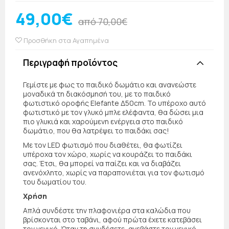
49,00€
από 70,00€
Προσθήκη στα Αγαπημένα
Περιγραφή προϊόντος
Γεμίστε με φως το παιδικό δωμάτιο και ανανεώστε
μοναδικά τη διακόσμησή του, με το παιδικό
φωτιστικό οροφής Elefante Δ50cm. Το υπέροχο αυτό
φωτιστικό με τον γλυκό μπλε ελέφαντα, θα δώσει μια
πιο γλυκιά και χαρούμενη ενέργεια στο παιδικό
δωμάτιο, που θα λατρέψει το παιδάκι σας!
Με τον LED φωτισμό που διαθέτει, θα φωτίζει
υπέροχα τον χώρο, χωρίς να κουράζει το παιδάκι
σας. Έτσι, θα μπορεί να παίζει και να διαβάζει
ανενόχλητο, χωρίς να παραπονιέται για τον φωτισμό
του δωματίου του.
Χρήση
Απλά συνδέστε την πλαφονιέρα στα καλώδια που
βρίσκονται στο ταβάνι, αφού πρώτα έχετε κατεβάσει
τον γενικό. Όταν τη συνδέσετε, ανεβάστε τον γενικό