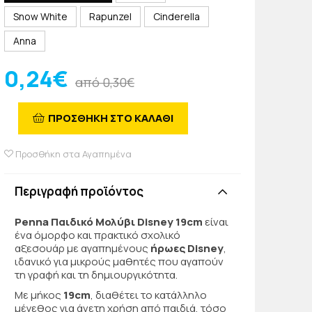
Snow White
Rapunzel
Cinderella
Anna
0,24€
από 0,30€
ΠΡΟΣΘΗΚΗ ΣΤΟ ΚΑΛΑΘΙ
Προσθήκη στα Αγαπημένα
Περιγραφή προϊόντος
Penna Παιδικό Μολύβι Disney 19cm
είναι
ένα όμορφο και πρακτικό σχολικό
αξεσουάρ με αγαπημένους
ήρωες Disney
,
ιδανικό για μικρούς μαθητές που αγαπούν
τη γραφή και τη δημιουργικότητα.
Με μήκος
19cm
, διαθέτει το κατάλληλο
μέγεθος για άνετη χρήση από παιδιά, τόσο