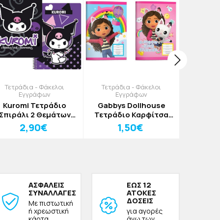
Τετράδια - Φάκελοι
Τετράδια - Φάκελοι
Μολύβ
Εγγράφων
Εγγράφων
Lovely 
Kuromi Τετράδιο
Gabbys Dollhouse
Χρωμά
Σπιράλι 2 Θεμάτων
Τετράδιο Καρφίτσα
1,52
17x25cm Μωβ Popart
40φ 25χ17cm Ροζ
2,90€
1,50€
ΑΣΦΑΛΕΙΣ
ΕΩΣ 12
ΣΥΝΑΛΛΑΓΕΣ
ΑΤΟΚΕΣ
ΔΟΣΕΙΣ
Με πιστωτική
ή χρεωστική
για αγορές
κάρτα
άνω των