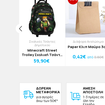
ια -
Σχολικές Τσάντες
Διάφορα Αναλώσιμα
τάρια
Δημοτικού
Paper Κλιπ Μαύρο 3
ro
Minecraft Street
άριο Με
Trolley Σχολική Τσάντα
0,42€
0,60€
από
,7x13,5cm
Δημοτικού
€
59,90€
ν Μπλε
30x14x44cm
ΔΩΡΕAΝ
ΑΜΕΣΗ
ΜΕΤΑΦΟΡΙΚΑ
ΑΠΟΣΤΟΛΗ
για αγορές
1-3 ημέρες σε
άνω των 50€*
όλη την
Ελλάδα