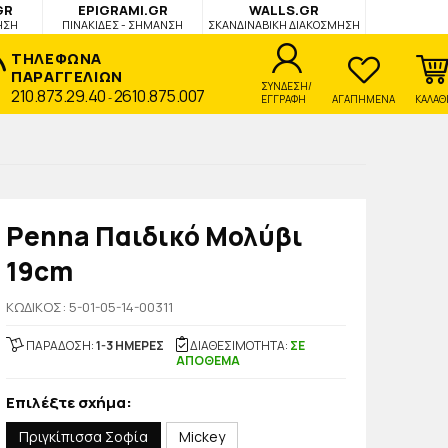
GR
EPIGRAMI.GR
WALLS.GR
ΗΣΗ
ΠΙΝΑΚΙΔΕΣ - ΣΗΜΑΝΣΗ
ΣΚΑΝΔΙΝΑΒΙΚΗ ΔΙΑΚΟΣΜΗΣΗ
ΤΗΛΕΦΩΝΑ
ΠΑΡΑΓΓΕΛΙΩΝ
ΣΥΝΔΕΣΗ/
210.873.29.40
2610.875.007
-
ΕΓΓΡΑΦΗ
ΑΓΑΠΗΜΕΝΑ
ΚΑΛΑΘ
Penna Παιδικό Μολύβι
19cm
KΩΔΙΚΟΣ: 5-01-05-14-00311
ΠΑΡΑΔΟΣΗ:
1-3 ΗΜΕΡΕΣ
ΔΙΑΘΕΣΙΜΟΤΗΤΑ:
ΣΕ
ΑΠΟΘΕΜΑ
Επιλέξτε σχήμα:
Πριγκίπισσα Σοφία
Mickey