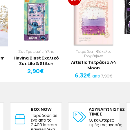
Σετ Γραφικής Ύλης
Τετράδια - Φάκελοι
Εγγράφων
cm
Having Blast Σχολικό
Artistic Τετράδιο Α4
Σετ Lilo & Stitch
Moon
2,90€
6,32€
7,90€
από
BOX NOW
ΑΣΥΝΑΓΩΝΙΣΤΕΣ
ΤΙΜΕΣ
Παράδοση σε
ένα από τα
Οι καλύτερες
2.400 lockers
τιμές της αγοράς
πανελλαδικά