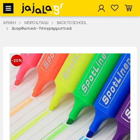
jajala Menu
ΑΡΧΙΚΗ
ΜΩΡΟ & ΠΑΙΔΙ
BACK TO SCHOOL
Διορθωτικά - Υπογραμμιστικά
-20%