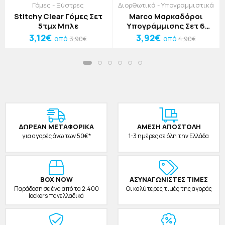
Γόμες - Ξύστρες
Διορθωτικά - Υπογραμμιστικά
Stitchy Clear Γόμες Σετ
Marco Μαρκαδόροι
5τμχ Μπλε
Υπογράμμισης Σετ 6
Τεμαχίων
3,12€
3,92€
από
από
3,90€
4,90€
ΔΩΡΕAΝ ΜΕΤΑΦΟΡΙΚΑ
ΑΜΕΣΗ ΑΠΟΣΤΟΛΗ
για αγορές άνω των 50€*
1-3 ημέρες σε όλη την Ελλάδα
BOX NOW
ΑΣΥΝΑΓΩΝΙΣΤΕΣ ΤΙΜΕΣ
Παράδοση σε ένα από τα 2.400
Οι καλύτερες τιμές της αγοράς
lockers πανελλαδικά