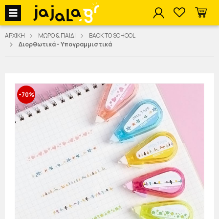
jajala Menu
ΑΡΧΙΚΗ
ΜΩΡΟ & ΠΑΙΔΙ
BACK TO SCHOOL
Διορθωτικά - Υπογραμμιστικά
-70%