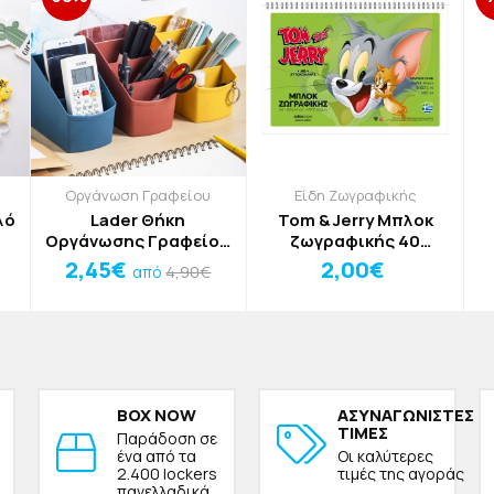
Οργάνωση Γραφείου
Είδη Ζωγραφικής
λό
Lader Θήκη
Tom & Jerry Μπλοκ
Οργάνωσης Γραφείου
ζωγραφικής 40
Μπορντώ
Φύλλων A4 (80gsm) με
2,45€
2,00€
4,90€
από
16,7x2,5x9cm
αυτοκόλλητα 21x29cm
Πορτοκαλί
BOX NOW
ΑΣΥΝΑΓΩΝΙΣΤΕΣ
ΤΙΜΕΣ
Παράδοση σε
ένα από τα
Οι καλύτερες
2.400 lockers
τιμές της αγοράς
πανελλαδικά