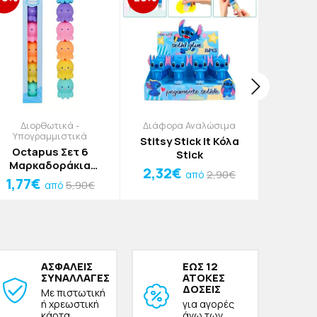
Διορθωτικά -
Διάφορα Αναλώσιμα
Διάφορ
Υπογραμμιστικά
Stitsy Stick It Κόλα
Wild Wor
Octapus Σετ 6
Stick
Δει
Μαρκαδοράκια
Πολύχρ
2,32€
1,77
2,90€
από
Υπογράμμισης
1,77€
Τε
5,90€
από
ΑΣΦΑΛΕΙΣ
ΕΩΣ 12
ΣΥΝΑΛΛΑΓΕΣ
ΑΤΟΚΕΣ
ΔΟΣΕΙΣ
Με πιστωτική
ή χρεωστική
για αγορές
κάρτα
άνω των