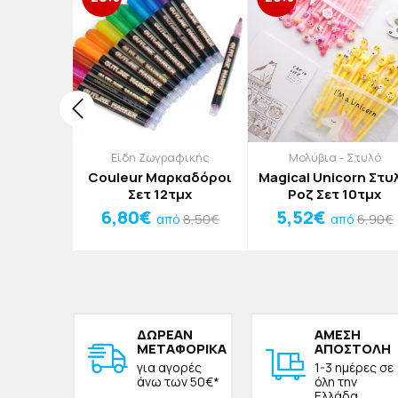
νες
Είδη Ζωγραφικής
Μολύβια - Στυλό
σετίνα
Couleur Μαρκαδόροι
Magical Unicorn Στυ
αλ Paul
Σετ 12τμχ
Ροζ Σετ 10τμχ
y Fever
€
6,80€
5,52€
8,50€
6,90€
από
από
6cm
ΔΩΡΕAΝ
ΑΜΕΣΗ
ΜΕΤΑΦΟΡΙΚΑ
ΑΠΟΣΤΟΛΗ
για αγορές
1-3 ημέρες σε
άνω των 50€*
όλη την
Ελλάδα