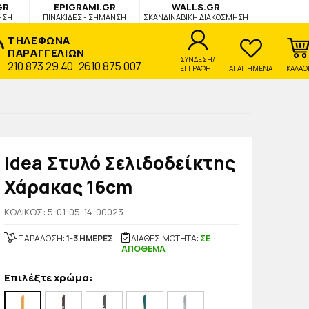
GR
EPIGRAMI.GR
WALLS.GR
ΗΣΗ
ΠΙΝΑΚΙΔΕΣ - ΣΗΜΑΝΣΗ
ΣΚΑΝΔΙΝΑΒΙΚΗ ΔΙΑΚΟΣΜΗΣΗ
ΤΗΛΕΦΩΝΑ
ΠΑΡΑΓΓΕΛΙΩΝ
ΣΥΝΔΕΣΗ/
210.873.29.40
2610.875.007
-
ΕΓΓΡΑΦΗ
ΑΓΑΠΗΜΕΝΑ
ΚΑΛΑΘ
Idea Στυλό Σελιδοδείκτης
Χάρακας 16cm
KΩΔΙΚΟΣ: 5-01-05-14-00023
ΠΑΡΑΔΟΣΗ:
1-3 ΗΜΕΡΕΣ
ΔΙΑΘΕΣΙΜΟΤΗΤΑ:
ΣΕ
ΑΠΟΘΕΜΑ
Επιλέξτε χρώμα: