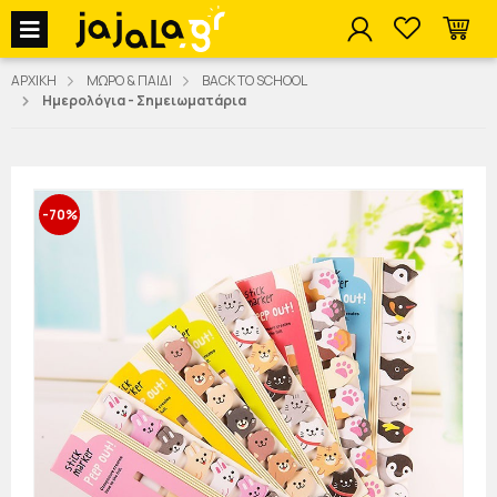
jajala Menu
ΑΡΧΙΚΗ
ΜΩΡΟ & ΠΑΙΔΙ
BACK TO SCHOOL
Ημερολόγια - Σημειωματάρια
-70%