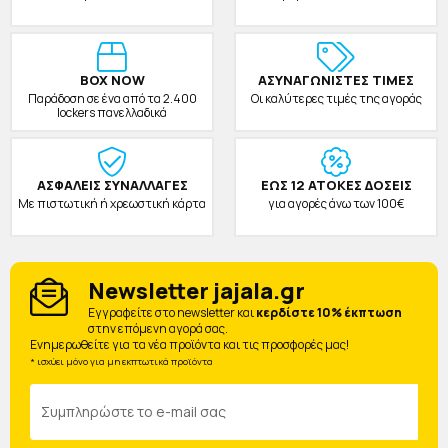
BOX NOW
ΑΣΥΝΑΓΩΝΙΣΤΕΣ ΤΙΜΕΣ
Παράδοση σε ένα από τα 2.400
Οι καλύτερες τιμές της αγοράς
lockers πανελλαδικά
ΑΣΦΑΛΕΙΣ ΣΥΝΑΛΛΑΓΕΣ
ΕΩΣ 12 ΑΤΟΚΕΣ ΔΟΣΕΙΣ
Με πιστωτική ή χρεωστική κάρτα
για αγορές άνω των 100€
Newsletter jajala.gr
Eγγραφείτε στο newsletter και
κερδίστε 10% έκπτωση
στην επόμενη αγορά σας.
Ενημερωθείτε για τα νέα προϊόντα και τις προσφορές μας!
* ισχύει μόνο για μη εκπτωτικά προϊόντα