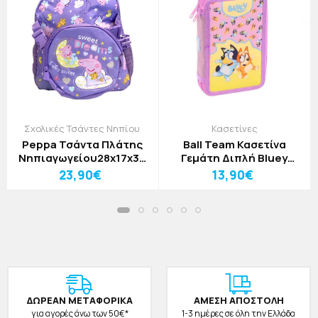
Σχολικές Τσάντες Νηπίου
Κασετίνες
Peppa Τσάντα Πλάτης
Ball Team Κασετίνα
Νηπιαγωγείου28x17x33
Γεμάτη Διπλή Bluey
Must Team με
20x5x13cm
23,90€
13,90€
Αποσπώμενο Τσαντάκι
Μέσης
ΔΩΡΕAΝ ΜΕΤΑΦΟΡΙΚΑ
ΑΜΕΣΗ ΑΠΟΣΤΟΛΗ
για αγορές άνω των 50€*
1-3 ημέρες σε όλη την Ελλάδα