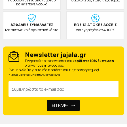
Παράδοση σε ένα από τα 2.400
Οι καλύτερες τιμές της αγοράς
lockers πανελλαδικά
ΑΣΦΑΛΕΙΣ ΣΥΝΑΛΛΑΓΕΣ
ΕΩΣ 12 ΑΤΟΚΕΣ ΔΟΣΕΙΣ
Με πιστωτική ή χρεωστική κάρτα
για αγορές άνω των 100€
Newsletter jajala.gr
Eγγραφείτε στο newsletter και
κερδίστε 10% έκπτωση
στην επόμενη αγορά σας.
Ενημερωθείτε για τα νέα προϊόντα και τις προσφορές μας!
* ισχύει μόνο για μη εκπτωτικά προϊόντα
ΕΓΓΡΑΦΗ