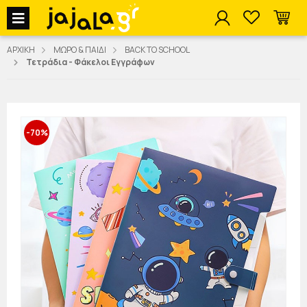
jajala Menu
ΑΡΧΙΚΗ
ΜΩΡΟ & ΠΑΙΔΙ
BACK TO SCHOOL
Τετράδια - Φάκελοι Εγγράφων
-70%