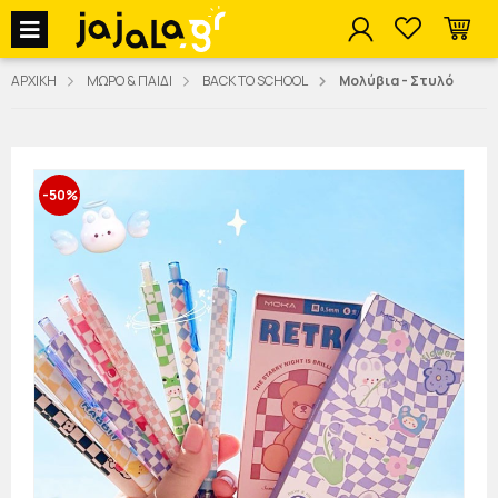
jajala Menu
ΑΡΧΙΚΗ
ΜΩΡΟ & ΠΑΙΔΙ
BACK TO SCHOOL
Μολύβια - Στυλό
-50%