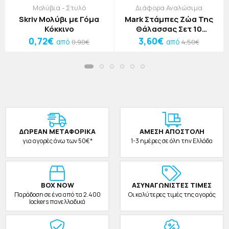
Μολύβια - Στυλό
Διάφορα Αναλώσιμα
Skriv Μολύβι με Γόμα
Mark Στάμπες Ζώα Της
Κόκκινο
Θάλασσας Σετ 10
Τεμαχίων 2,5x3,5cm
0,72€
3,60€
από
από
0,90€
4,50€
ΔΩΡΕAΝ ΜΕΤΑΦΟΡΙΚΑ
ΑΜΕΣΗ ΑΠΟΣΤΟΛΗ
για αγορές άνω των 50€*
1-3 ημέρες σε όλη την Ελλάδα
BOX NOW
ΑΣΥΝΑΓΩΝΙΣΤΕΣ ΤΙΜΕΣ
Παράδοση σε ένα από τα 2.400
Οι καλύτερες τιμές της αγοράς
lockers πανελλαδικά