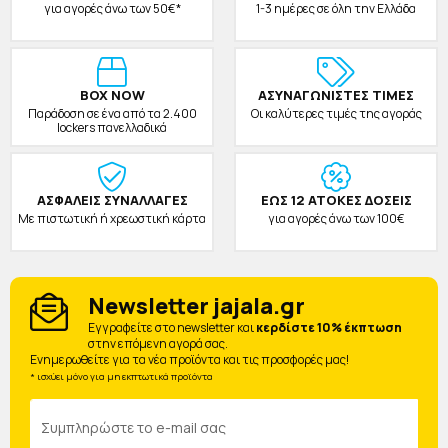
για αγορές άνω των 50€*
1-3 ημέρες σε όλη την Ελλάδα
BOX NOW
ΑΣΥΝΑΓΩΝΙΣΤΕΣ ΤΙΜΕΣ
Παράδοση σε ένα από τα 2.400
Οι καλύτερες τιμές της αγοράς
lockers πανελλαδικά
ΑΣΦΑΛΕΙΣ ΣΥΝΑΛΛΑΓΕΣ
ΕΩΣ 12 ΑΤΟΚΕΣ ΔΟΣΕΙΣ
Με πιστωτική ή χρεωστική κάρτα
για αγορές άνω των 100€
Newsletter jajala.gr
Eγγραφείτε στο newsletter και
κερδίστε 10% έκπτωση
στην επόμενη αγορά σας.
Ενημερωθείτε για τα νέα προϊόντα και τις προσφορές μας!
* ισχύει μόνο για μη εκπτωτικά προϊόντα