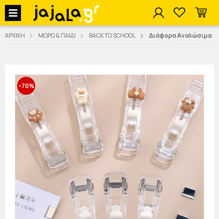
jajala Menu
ΑΡΧΙΚΗ
ΜΩΡΟ & ΠΑΙΔΙ
BACK TO SCHOOL
Διάφορα Αναλώσιμα
-70%