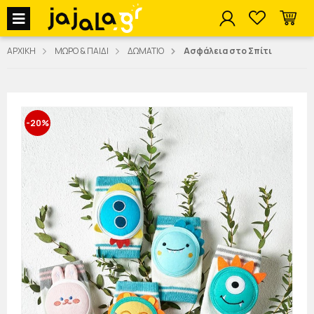
jajala Menu
ΑΡΧΙΚΗ
ΜΩΡΟ & ΠΑΙΔΙ
ΔΩΜΑΤΙΟ
Ασφάλεια στο Σπίτι
-20%