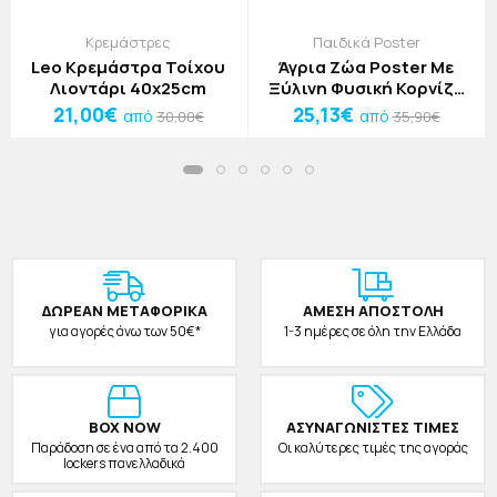
Κρεμάστρες
Παιδικά Poster
Leo Κρεμάστρα Τοίχου
Άγρια Ζώα Poster Με
Λιοντάρι 40x25cm
Ξύλινη Φυσική Κορνίζα
50x40cm
21,00€
25,13€
από
από
30,00€
35,90€
ΔΩΡΕAΝ ΜΕΤΑΦΟΡΙΚΑ
ΑΜΕΣΗ ΑΠΟΣΤΟΛΗ
για αγορές άνω των 50€*
1-3 ημέρες σε όλη την Ελλάδα
BOX NOW
ΑΣΥΝΑΓΩΝΙΣΤΕΣ ΤΙΜΕΣ
Παράδοση σε ένα από τα 2.400
Οι καλύτερες τιμές της αγοράς
lockers πανελλαδικά