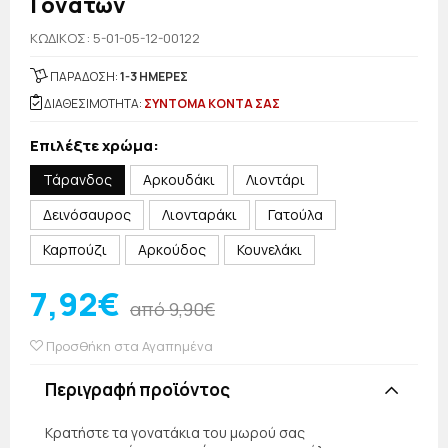
Γονάτων
KΩΔΙΚΟΣ: 5-01-05-12-00122
ΠΑΡΑΔΟΣΗ:
1-3 ΗΜΕΡΕΣ
ΔΙΑΘΕΣΙΜΟΤΗΤΑ:
ΣΥΝΤΟΜΑ ΚΟΝΤΑ ΣΑΣ
Επιλέξτε χρώμα:
Τάρανδος
Αρκουδάκι
Λιοντάρι
Δεινόσαυρος
Λιονταράκι
Γατούλα
Καρπούζι
Αρκούδος
Κουνελάκι
7,92€
από 9,90€
Προσθήκη στα Αγαπημένα
Περιγραφή προϊόντος
Κρατήστε τα γονατάκια του μωρού σας