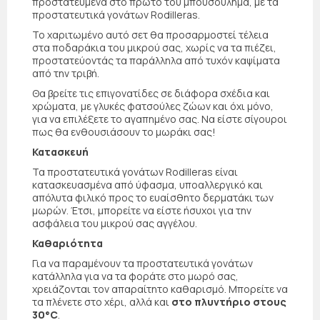
προστατευμένα στο πρώτο του μπουσούλημα, με τα
προστατευτικά γονάτων Rodilleras.
Το χαριτωμένο αυτό σετ θα προσαρμοστεί τέλεια
στα ποδαράκια του μικρού σας, χωρίς να τα πιέζει,
προστατεύοντάς τα παράλληλα από τυχόν καψίματα
από την τριβή.
Θα βρείτε τις επιγονατίδες σε διάφορα σχέδια και
χρώματα, με γλυκές φατσούλες ζώων και όχι μόνο,
για να επιλέξετε το αγαπημένο σας. Να είστε σίγουροι
πως θα ενθουσιάσουν το μωράκι σας!
Κατασκευή
Τα προστατευτικά γονάτων Rodilleras είναι
κατασκευασμένα από ύφασμα, υποαλλεργικό και
απόλυτα φιλικό προς το ευαίσθητο δερματάκι των
μωρών. Έτσι, μπορείτε να είστε ήσυχοι για την
ασφάλεια του μικρού σας αγγέλου.
Καθαριότητα
Για να παραμένουν τα προστατευτικά γονάτων
κατάλληλα για να τα φοράτε στο μωρό σας,
χρειάζονται τον απαραίτητο καθαρισμό. Μπορείτε να
τα πλένετε στο χέρι, αλλά και
στο πλυντήριο στους
30°C
.