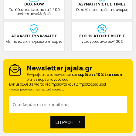
BOX NOW
ΑΣΥΝΑΓΩΝΙΣΤΕΣ ΤΙΜΕΣ
Παράδοση σε ένα από τα 2.400
Οι καλύτερες τιμές της αγοράς
lockers πανελλαδικά
ΑΣΦΑΛΕΙΣ ΣΥΝΑΛΛΑΓΕΣ
ΕΩΣ 12 ΑΤΟΚΕΣ ΔΟΣΕΙΣ
Με πιστωτική ή χρεωστική κάρτα
για αγορές άνω των 100€
Newsletter jajala.gr
Eγγραφείτε στο newsletter και
κερδίστε 10% έκπτωση
στην επόμενη αγορά σας.
Ενημερωθείτε για τα νέα προϊόντα και τις προσφορές μας!
* ισχύει μόνο για μη εκπτωτικά προϊόντα
ΕΓΓΡΑΦΗ