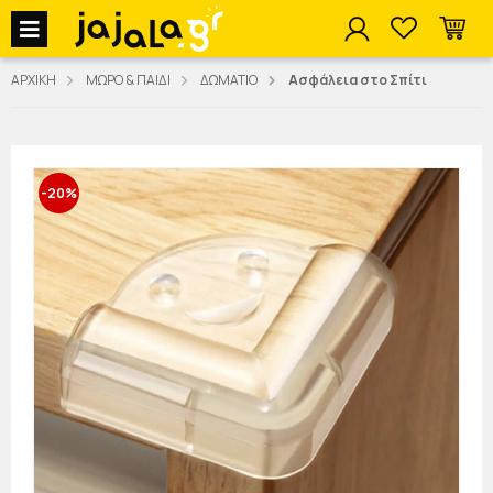
jajala Menu
ΑΡΧΙΚΗ
ΜΩΡΟ & ΠΑΙΔΙ
ΔΩΜΑΤΙΟ
Ασφάλεια στο Σπίτι
-20%