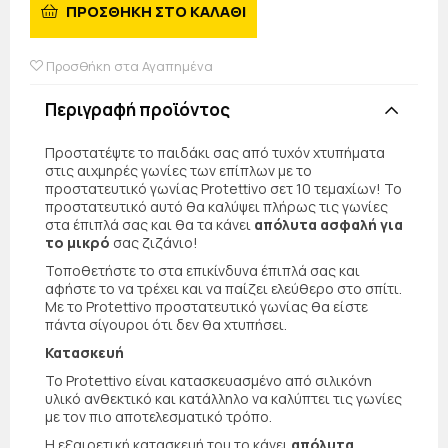
ΠΡΟΣΘΗΚΗ ΣΤΟ ΚΑΛΑΘΙ
Προσθήκη στα Αγαπημένα
Περιγραφή προϊόντος
Προστατέψτε το παιδάκι σας από τυχόν χτυπήματα
στις αιχμηρές γωνίες των επίπλων με το
προστατευτικό γωνίας Protettivo σετ 10 τεμαχίων! Το
προστατευτικό αυτό θα καλύψει πλήρως τις γωνίες
στα έπιπλά σας και θα τα κάνει
απόλυτα ασφαλή για
το μικρό
σας ζιζάνιο!
Τοποθετήστε το στα επικίνδυνα έπιπλά σας και
αφήστε το να τρέχει και να παίζει ελεύθερο στο σπίτι.
Με το Protettivo προστατευτικό γωνίας θα είστε
πάντα σίγουροι ότι δεν θα χτυπήσει.
Κατασκευή
Το Protettivo είναι κατασκευασμένο από σιλικόνη
υλικό ανθεκτικό και κατάλληλο να καλύπτει τις γωνίες
με τον πιο αποτελεσματικό τρόπο.
Η εξαιρετική κατασκευή του το κάνει
απόλυτα