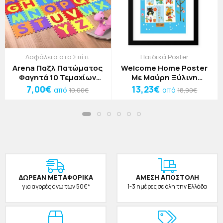
Ασφάλεια στο Σπίτι
Παιδικά Poster
Arena Παζλ Πατώματος
Welcome Home Poster
Φαγητά 10 Τεμαχίων
Με Μαύρη Ξύλινη
30x30cm
Κορνίζα 20x30cm
7,00€
13,23€
από
από
10,00€
18,90€
ΔΩΡΕAΝ ΜΕΤΑΦΟΡΙΚΑ
ΑΜΕΣΗ ΑΠΟΣΤΟΛΗ
για αγορές άνω των 50€*
1-3 ημέρες σε όλη την Ελλάδα