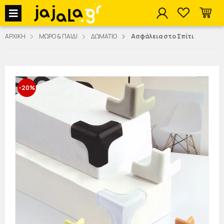
jajala Menu
ΑΡΧΙΚΗ
ΜΩΡΟ & ΠΑΙΔΙ
ΔΩΜΑΤΙΟ
Ασφάλεια στο Σπίτι
-20%