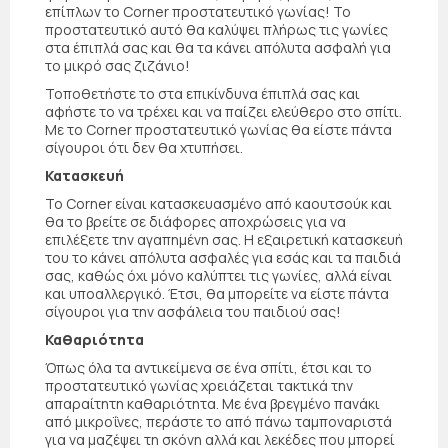
επίπλων το Corner προστατευτικό γωνίας! Το
προστατευτικό αυτό θα καλύψει πλήρως τις γωνίες
στα έπιπλά σας και θα τα κάνει απόλυτα ασφαλή για
το μικρό σας ζιζάνιο!
Τοποθετήστε το στα επικίνδυνα έπιπλά σας και
αφήστε το να τρέχει και να παίζει ελεύθερο στο σπίτι.
Με το Corner προστατευτικό γωνίας θα είστε πάντα
σίγουροι ότι δεν θα χτυπήσει.
Κατασκευή
Το Corner είναι κατασκευασμένο από καουτσούκ και
θα το βρείτε σε διάφορες αποχρώσεις για να
επιλέξετε την αγαπημένη σας. Η εξαιρετική κατασκευή
του το κάνει απόλυτα ασφαλές για εσάς και τα παιδιά
σας, καθώς όχι μόνο καλύπτει τις γωνίες, αλλά είναι
και υποαλλεργικό. Έτσι, θα μπορείτε να είστε πάντα
σίγουροι για την ασφάλεια του παιδιού σας!
Καθαριότητα
Όπως όλα τα αντικείμενα σε ένα σπίτι, έτσι και το
προστατευτικό γωνίας χρειάζεται τακτικά την
απαραίτητη καθαριότητα. Με ένα βρεγμένο πανάκι
από μικροΐνες, περάστε το από πάνω ταμποναριστά
για να μαζέψει τη σκόνη αλλά και λεκέδες που μπορεί