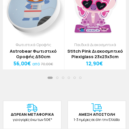
Φωτιστικά Οροφής
Παιδικά Διακοσμητικά
Astrobear Φωτιστικό
Stitch Pink Διακοσμητικό
Οροφής Δ50cm
Plexiglass 23x23x3cm
56,00€
12,90€
από
70,00€
ΔΩΡΕAΝ ΜΕΤΑΦΟΡΙΚΑ
ΑΜΕΣΗ ΑΠΟΣΤΟΛΗ
για αγορές άνω των 50€*
1-3 ημέρες σε όλη την Ελλάδα