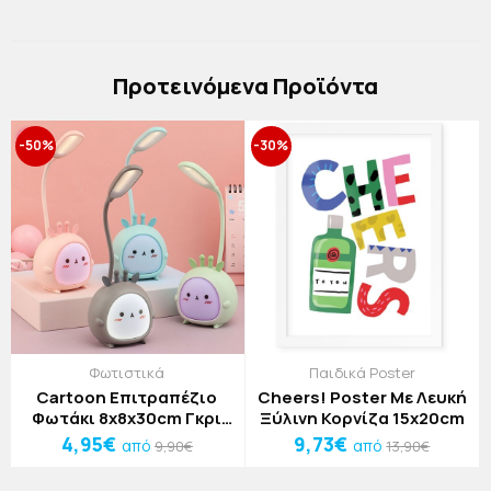
Πρoτεινόμενα Προϊόντα
-50%
-30%
Φωτιστικά
Παιδικά Poster
Cartoon Επιτραπέζιο
Cheers! Poster Με Λευκή
Φωτάκι 8x8x30cm Γκρι
Ξύλινη Κορνίζα 15x20cm
Κουνέλι
4,95€
9,73€
από
από
9,90€
13,90€