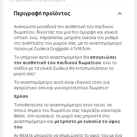
Περιγραφή προϊόντος
Ανανεώστε μοναδικά την αισθητική του παιδικού
δωματίου, δίνοντάς του μια πιο όμορφη και γλυκιά
οπτική, ενώ, παράλληλα, μετράτε εύκολα τον ρυθμό
της ανάπτυξης του μικρού σας, με το αναστημόμετρο
τοίχου με ζωάκια Doggydo 47x163cm.
Το υπέροχο αυτό αναστημόμετρο θα
απογειώσει
την αισθητική του παιδικού δωματίου
, ενώ το
σχέδιο με τα γλυκά ζωάκια θα εντυπωσιάσουν το
μικρό σας!
Το αναστημόμετρο αυτό είναι ιδανικό τόσο για
αγορίστικο όσο και για κοριτσίστικο δωμάτιο!
Χρήση
Τοποθετείστε το αναστημόμετρο στον τοίχο, σε
όποιο σημείο του δωματίου σας ταιριάζει καλύτερα.
Βάλτε, στη συνέχεια, το μικρό σας μπροστά στο
αναστημόμετρο και
μετρήστε με ευκολία το ύψος
του
.
Αν θέλετε μπορείτε να σημειώσετε το ύψος του με ένα