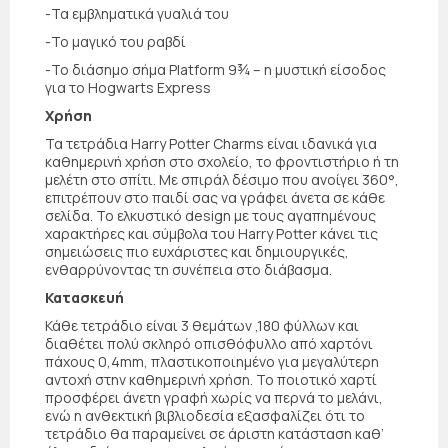
-Τα εμβληματικά γυαλιά του
-Το μαγικό του ραβδί
-Το διάσημο σήμα Platform 9¾ – η μυστική είσοδος
για το Hogwarts Express
Χρήση
Τα τετράδια Harry Potter Charms είναι ιδανικά για
καθημερινή χρήση στο σχολείο, το φροντιστήριο ή τη
μελέτη στο σπίτι. Με σπιράλ δέσιμο που ανοίγει 360°,
επιτρέπουν στο παιδί σας να γράφει άνετα σε κάθε
σελίδα. Το ελκυστικό design με τους αγαπημένους
χαρακτήρες και σύμβολα του Harry Potter κάνει τις
σημειώσεις πιο ευχάριστες και δημιουργικές,
ενθαρρύνοντας τη συνέπεια στο διάβασμα.
Κατασκευή
Κάθε τετράδιο είναι 3 θεμάτων ,180 φύλλων και
διαθέτει πολύ σκληρό οπισθόφυλλο από χαρτόνι
πάχους 0,4mm, πλαστικοποιημένο για μεγαλύτερη
αντοχή στην καθημερινή χρήση. Το ποιοτικό χαρτί
προσφέρει άνετη γραφή χωρίς να περνά το μελάνι,
ενώ η ανθεκτική βιβλιοδεσία εξασφαλίζει ότι το
τετράδιο θα παραμείνει σε άριστη κατάσταση καθ’