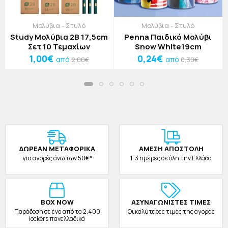
Μολύβια - Στυλό
Μολύβια - Στυλό
Study Μολύβια 2B 17,5cm
Penna Παιδικό Μολύβι
Σετ 10 Τεμαχίων
Snow White19cm
1,00€
0,24€
από
από
2,00€
0,30€
ΔΩΡΕAΝ ΜΕΤΑΦΟΡΙΚΑ
ΑΜΕΣΗ ΑΠΟΣΤΟΛΗ
για αγορές άνω των 50€*
1-3 ημέρες σε όλη την Ελλάδα
BOX NOW
ΑΣΥΝΑΓΩΝΙΣΤΕΣ ΤΙΜΕΣ
Παράδοση σε ένα από τα 2.400
Οι καλύτερες τιμές της αγοράς
lockers πανελλαδικά