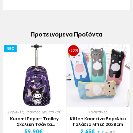
Πρoτεινόμενα Προϊόντα
NEO
-50%
Σχολικές Τσάντες Δημοτικού
Κασετίνες
Kuromi Popart Trolley
Kitten Κασετίνα Βαρελάκι
Σχολική Τσάντα
Γαλάζιο Μπεζ 20x9cm
Δημοτικού 30x14x44cm
59,90€
2,45€
από
4,90€