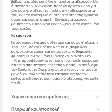
βιβλία, τετράδια και άλλα απαραίτητα αξεσουάρ. Με
διαστάσεις 29x23x10cm, παρέχει αρκετό χώρο για
όλα όσα χρειάζεται το παιδί στην καθημερινότητά
του, ενώ το ανατομικό σύστημα πλάτης της εγγυάται
άνεση και σωστή στήριξη. Ιδανική για μικρούς
μαθητές που θέλουν να ξεχωρίζουν με το αγαπημένο
τους σχέδιο.
Κατασκευή
Κατασκευασμένη από ανθεκτικά και ασφαλή υλικά, η
Too Fast Τσάντα Πλάτης Νηπίου εξασφαλίζει
μακροχρόνια χρήση και αντοχή στις καθημερινές
φθορές. Οι ενισχυμένοι ιμάντες και η ανατομική
πλάτη προσφέρουν άνεση και υποστήριξη ακόμα και
στις πιο απαιτητικές ώρες της ημέρας. Το σχέδιο με
τον Sonic και τα ζωηρά χρώματα κάνουν την τσάντα
μοναδική, ενώ η ποιότητα κατασκευής της την
καθιστά αξιόπιστο και πρακτικό αξεσουάρ για κάθε
παιδί.
Χαρακτηριστικά προϊόντος
Πληρωμή και Αποστολή