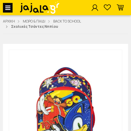
jajala Menu
ΑΡΧΙΚΗ
ΜΩΡΟ & ΠΑΙΔΙ
BACK TO SCHOOL
Σχολικές Τσάντες Νηπίου