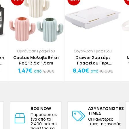
Οργάνωση Γραφείου
Οργάνωση Γραφείου
κη
Cactus Μολυβοθήκη
Drawer Συρτάρι
ιπ
Ροζ 13,5x11,5cm
Γραφείου Γκρι
m
15,5x22x3,5cm
1,47€
8,40€
€
4,90€
10,50€
από
από
BOX NOW
ΑΣΥΝΑΓΩΝΙΣΤΕΣ
ΤΙΜΕΣ
Παράδοση σε
ένα από τα
Οι καλύτερες
2.400 lockers
τιμές της αγοράς
πανελλαδικά