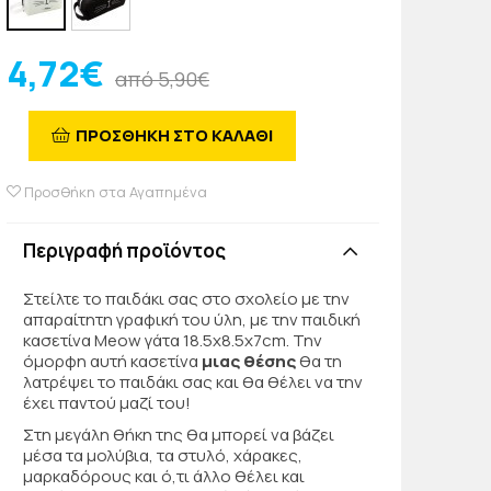
4,72€
από 5,90€
ΠΡΟΣΘΗΚΗ ΣΤΟ ΚΑΛΑΘΙ
Προσθήκη στα Αγαπημένα
Περιγραφή προϊόντος
Στείλτε το παιδάκι σας στο σχολείο με την
απαραίτητη γραφική του ύλη, με την παιδική
κασετίνα Meow γάτα 18.5x8.5x7cm. Την
όμορφη αυτή κασετίνα
μιας θέσης
θα τη
λατρέψει το παιδάκι σας και θα θέλει να την
έχει παντού μαζί του!
Στη μεγάλη θήκη της θα μπορεί να βάζει
μέσα τα μολύβια, τα στυλό, χάρακες,
μαρκαδόρους και ό,τι άλλο θέλει και