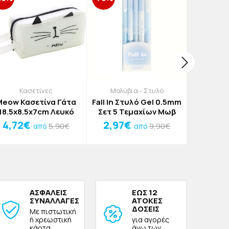
Κασετίνες
Μολύβια - Στυλό
Σχολι
Δη
Meow Κασετίνα Γάτα
Fall In Στυλό Gel 0.5mm
Headph
18.5x8.5x7cm Λευκό
Σετ 5 Τεμαχίων Μωβ
Τσάντα N
4,72€
2,97€
5,90€
9,90€
από
από
53x
3
ΑΣΦΑΛΕΙΣ
ΕΩΣ 12
ΣΥΝΑΛΛΑΓΕΣ
ΑΤΟΚΕΣ
ΔΟΣΕΙΣ
Με πιστωτική
ή χρεωστική
για αγορές
κάρτα
άνω των