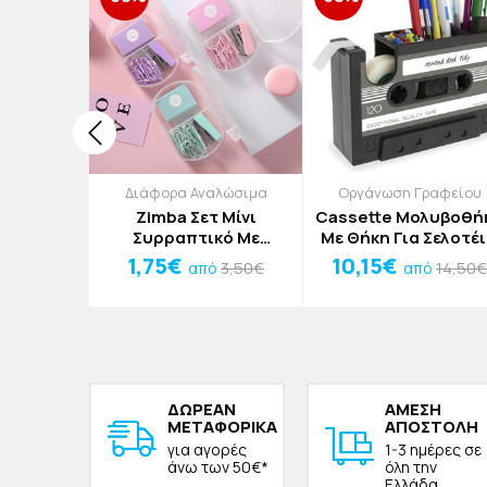
σάντες
Διάφορα Αναλώσιμα
Οργάνωση Γραφείου
κού
Zimba Σετ Μίνι
Cassette Μολυβοθή
y Trolley
Συρραπτικό Με
Με Θήκη Για Σελοτέ
Τσάντα
Συνδετήρες Πράσινο
Μπλε 16,8x11x5,2c
1,75€
10,15€
3,50€
14,50
από
από
κού
0€
44cm
ΔΩΡΕAΝ
ΑΜΕΣΗ
ΜΕΤΑΦΟΡΙΚΑ
ΑΠΟΣΤΟΛΗ
για αγορές
1-3 ημέρες σε
άνω των 50€*
όλη την
Ελλάδα