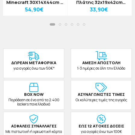
Minecraft 30X14X44cm &
Πλάτης 32x19x42cm
Κασετίνα Σετ 2 Τεμαχίων
Must Team Πορτοκαλί με
54,90€
33,90€
3 Θήκες
ΔΩΡΕAΝ ΜΕΤΑΦΟΡΙΚΑ
ΑΜΕΣΗ ΑΠΟΣΤΟΛΗ
για αγορές άνω των 50€*
1-3 ημέρες σε όλη την Ελλάδα
BOX NOW
ΑΣΥΝΑΓΩΝΙΣΤΕΣ ΤΙΜΕΣ
Παράδοση σε ένα από τα 2.400
Οι καλύτερες τιμές της αγοράς
lockers πανελλαδικά
ΑΣΦΑΛΕΙΣ ΣΥΝΑΛΛΑΓΕΣ
ΕΩΣ 12 ΑΤΟΚΕΣ ΔΟΣΕΙΣ
Με πιστωτική ή χρεωστική κάρτα
για αγορές άνω των 100€