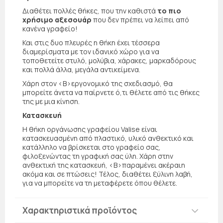
Διαθέτει πολλές θήκες, που την καθιστά
το πιο
χρήσιμο αξεσουάρ
που δεν πρέπει να λείπει από
κανένα γραφείο!
Και στις δυο πλευρές η θήκη έχει τέσσερα
διαμερίσματα με τον ιδανικό χώρο για να
τοποθετείτε στυλό, μολύβια, χάρακες, μαρκαδόρους
και πολλά άλλα, μεγάλα αντικείμενα.
Χάρη στον <Β>εργονομικό της σχεδιασμό, θα
μπορείτε άνετα να παίρνετε ό,τι θέλετε από τις θήκες
της με μια κίνηση.
Κατασκευή
Η θήκη οργάνωσης γραφείου Valise είναι
κατασκευασμένη από πλαστικό, υλικό ανθεκτικό και
κατάλληλο να βρίσκεται στο γραφείο σας,
φιλοξενώντας τη γραφική σας ύλη. Χάρη στην
ανθεκτική της κατασκευή, <Β>παραμένει ακέραιη
ακόμα και σε πτώσεις! Τέλος, διαθέτει ξύλινη λαβή,
για να μπορείτε να τη μεταφέρετε όπου θέλετε.
Χαρακτηριστικά προϊόντος