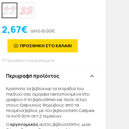
2,67€
από 8,90€
ΠΡΟΣΘΗΚΗ ΣΤΟ ΚΑΛΑΘΙ
Προσθήκη στα Αγαπημένα
Περιγραφή προϊόντος
Κρατήστε τα βιβλία και τα τετράδιά του
παιδιού σας όμορφα τακτοποιημένα στο
γραφείο ή τη βιβλιοθήκη και πείτε τέλος
στους ξαφνικούς θορύβους από τα
πεσμένα βιβλία, με τον βιβλιοστάτη Catpaw
14.4x10.9cm σετ 2 τεμαχίων.
Ο
εργονομικός
αυτός βιβλιοστάτης, μιας