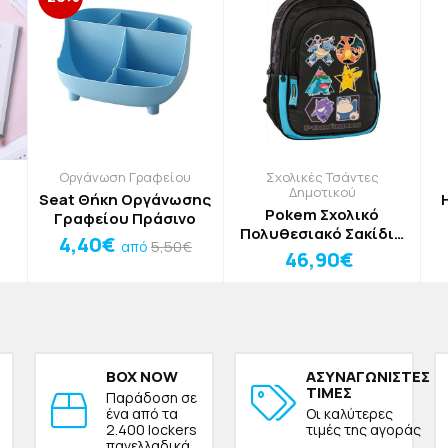
Οργάνωση Γραφείου
Σχολικές Τσάντες
Δημοτικού
Seat Θήκη Οργάνωσης
Pokem Σχολικό
Γραφείου Πράσινο
Πολυθεσιακό Σακίδιο
4,40€
5,50€
από
Δημοτικού Μαύρο
46,90€
Pokemon 30x14x44cm
BOX NOW
ΑΣΥΝΑΓΩΝΙΣΤΕΣ
ΤΙΜΕΣ
Παράδοση σε
ένα από τα
Οι καλύτερες
2.400 lockers
τιμές της αγοράς
πανελλαδικά