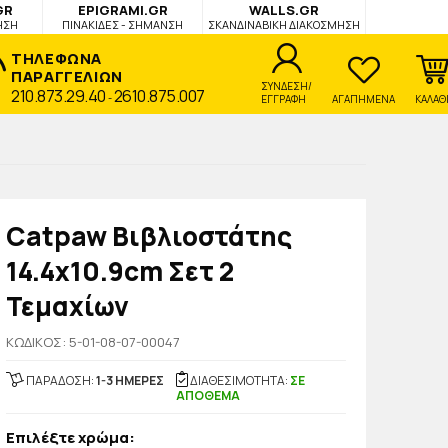
GR
EPIGRAMI.GR
WALLS.GR
ΗΣΗ
ΠΙΝΑΚΙΔΕΣ - ΣΗΜΑΝΣΗ
ΣΚΑΝΔΙΝΑΒΙΚΗ ΔΙΑΚΟΣΜΗΣΗ
ΤΗΛΕΦΩΝΑ
ΠΑΡΑΓΓΕΛΙΩΝ
ΣΥΝΔΕΣΗ/
210.873.29.40
2610.875.007
-
ΕΓΓΡΑΦΗ
ΑΓΑΠΗΜΕΝΑ
ΚΑΛΑΘ
Catpaw Βιβλιοστάτης
14.4x10.9cm Σετ 2
Τεμαχίων
KΩΔΙΚΟΣ: 5-01-08-07-00047
ΠΑΡΑΔΟΣΗ:
1-3 ΗΜΕΡΕΣ
ΔΙΑΘΕΣΙΜΟΤΗΤΑ:
ΣΕ
ΑΠΟΘΕΜΑ
Επιλέξτε χρώμα: