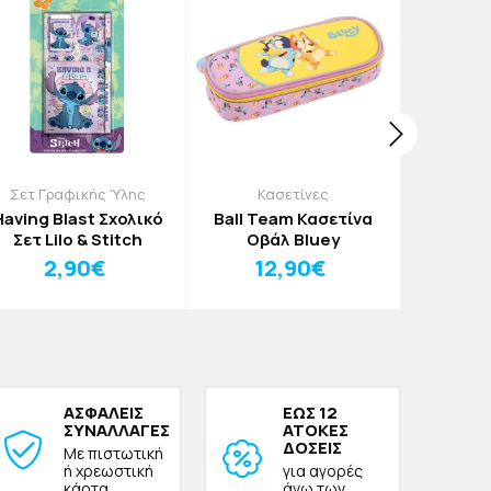
Σετ Γραφικής Ύλης
Κασετίνες
Διάφορ
Having Blast Σχολικό
Ball Team Κασετίνα
Fox Πα
Σετ Lilo & Stitch
Οβάλ Bluey
Ροζ
2,90€
12,90€
1,20
ΑΣΦΑΛΕΙΣ
ΕΩΣ 12
ΣΥΝΑΛΛΑΓΕΣ
ΑΤΟΚΕΣ
ΔΟΣΕΙΣ
Με πιστωτική
ή χρεωστική
για αγορές
κάρτα
άνω των