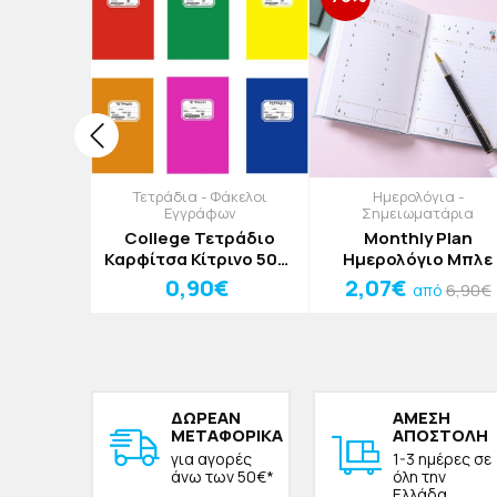
ραφείου
Τετράδια - Φάκελοι
Ημερολόγια -
Εγγράφων
Σημειωματάρια
ήκη Γκρι
College Τετράδιο
Monthly Plan
,5x9,5cm
Καρφίτσα Κίτρινο 50φ.
Ημερολόγιο Μπλε
9,90€
ό
17x25cm
0,90€
2,07€
6,90€
από
ΔΩΡΕAΝ
ΑΜΕΣΗ
ΜΕΤΑΦΟΡΙΚΑ
ΑΠΟΣΤΟΛΗ
για αγορές
1-3 ημέρες σε
άνω των 50€*
όλη την
Ελλάδα