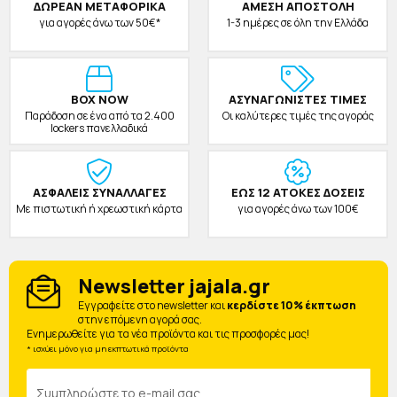
ΔΩΡΕAΝ ΜΕΤΑΦΟΡΙΚΑ
ΑΜΕΣΗ ΑΠΟΣΤΟΛΗ
για αγορές άνω των 50€*
1-3 ημέρες σε όλη την Ελλάδα
BOX NOW
ΑΣΥΝΑΓΩΝΙΣΤΕΣ ΤΙΜΕΣ
Παράδοση σε ένα από τα 2.400
Οι καλύτερες τιμές της αγοράς
lockers πανελλαδικά
ΑΣΦΑΛΕΙΣ ΣΥΝΑΛΛΑΓΕΣ
ΕΩΣ 12 ΑΤΟΚΕΣ ΔΟΣΕΙΣ
Με πιστωτική ή χρεωστική κάρτα
για αγορές άνω των 100€
Newsletter jajala.gr
Eγγραφείτε στο newsletter και
κερδίστε 10% έκπτωση
στην επόμενη αγορά σας.
Ενημερωθείτε για τα νέα προϊόντα και τις προσφορές μας!
* ισχύει μόνο για μη εκπτωτικά προϊόντα