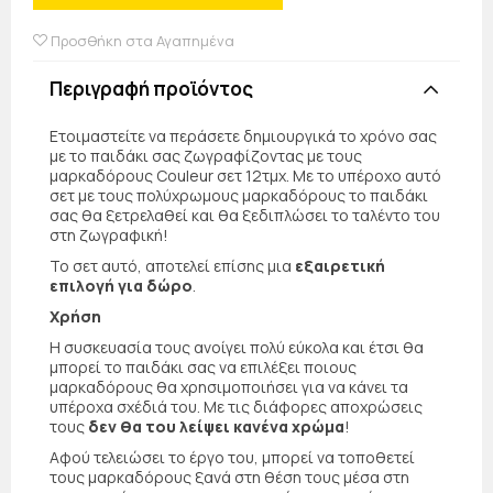
Προσθήκη στα Αγαπημένα
Περιγραφή προϊόντος
Ετοιμαστείτε να περάσετε δημιουργικά το χρόνο σας
με το παιδάκι σας ζωγραφίζοντας με τους
μαρκαδόρους Couleur σετ 12τμχ. Με το υπέροχο αυτό
σετ με τους πολύχρωμους μαρκαδόρους το παιδάκι
σας θα ξετρελαθεί και θα ξεδιπλώσει το ταλέντο του
στη ζωγραφική!
Το σετ αυτό, αποτελεί επίσης μια
εξαιρετική
επιλογή για δώρο
.
Χρήση
Η συσκευασία τους ανοίγει πολύ εύκολα και έτσι θα
μπορεί το παιδάκι σας να επιλέξει ποιους
μαρκαδόρους θα χρησιμοποιήσει για να κάνει τα
υπέροχα σχέδιά του. Με τις διάφορες αποχρώσεις
τους
δεν θα του λείψει κανένα χρώμα
!
Αφού τελειώσει το έργο του, μπορεί να τοποθετεί
τους μαρκαδόρους ξανά στη θέση τους μέσα στη