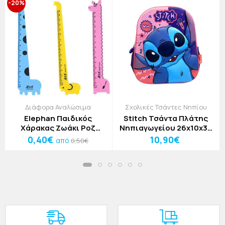
-20%
Διάφορα Αναλώσιμα
Σχολικές Τσάντες Νηπίου
Elephan Παιδικός
Stitch Τσάντα Πλάτης
Χάρακας Ζωάκι Ροζ
Νηπιαγωγείου 26x10x32
Ελέφαντας 15cm
Must Team 3D EVA
0,40€
10,90€
από
0,50€