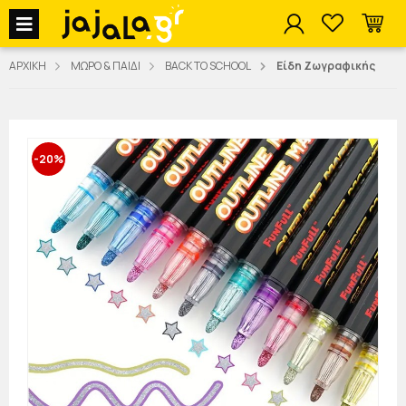
jajala Menu
ΑΡΧΙΚΗ
ΜΩΡΟ & ΠΑΙΔΙ
BACK TO SCHOOL
Είδη Ζωγραφικής
-20%