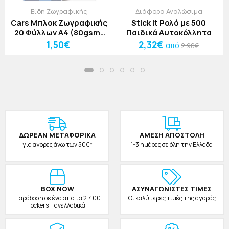
Είδη Ζωγραφικής
Διάφορα Αναλώσιμα
Cars Μπλοκ Ζωγραφικής
Stick It Ρολό με 500
20 Φύλλων A4 (80gsm)
Παιδικά Αυτοκόλλητα
One Car
1,50€
2,32€
από
2,90€
ΔΩΡΕAΝ ΜΕΤΑΦΟΡΙΚΑ
ΑΜΕΣΗ ΑΠΟΣΤΟΛΗ
για αγορές άνω των 50€*
1-3 ημέρες σε όλη την Ελλάδα
BOX NOW
ΑΣΥΝΑΓΩΝΙΣΤΕΣ ΤΙΜΕΣ
Παράδοση σε ένα από τα 2.400
Οι καλύτερες τιμές της αγοράς
lockers πανελλαδικά