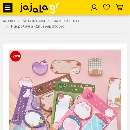
jajala Menu
ΑΡΧΙΚΗ
ΜΩΡΟ & ΠΑΙΔΙ
BACK TO SCHOOL
Ημερολόγια - Σημειωματάρια
-20%