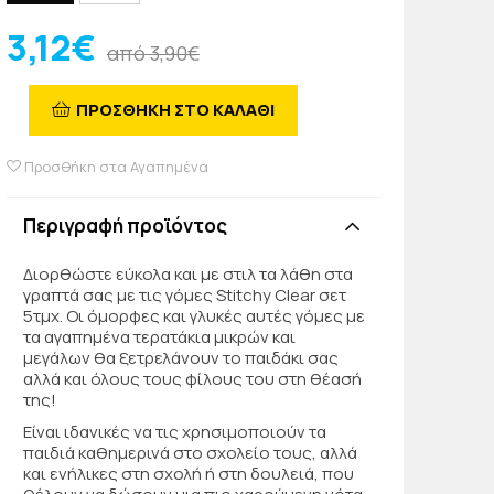
3,12€
από 3,90€
ΠΡΟΣΘΗΚΗ ΣΤΟ ΚΑΛΑΘΙ
Προσθήκη στα Αγαπημένα
Περιγραφή προϊόντος
Διορθώστε εύκολα και με στιλ τα λάθη στα
γραπτά σας με τις γόμες Stitchy Clear σετ
5τμχ. Οι όμορφες και γλυκές αυτές γόμες με
τα αγαπημένα τερατάκια μικρών και
μεγάλων θα ξετρελάνουν το παιδάκι σας
αλλά και όλους τους φίλους του στη θέασή
της!
Είναι ιδανικές να τις χρησιμοποιούν τα
παιδιά καθημερινά στο σχολείο τους, αλλά
και ενήλικες στη σχολή ή στη δουλειά, που