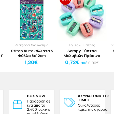
Διάφορα Αναλώσιμα
Γόμες - Ξύστρες
Σ
Stitch Αυτοκόλλητα 5
Scrapy Ξύστρα
ey
Φύλλα 8x12cm
Μολυβιών Πράσινο
1,20€
0,72€
0,90€
από
BOX NOW
ΑΣΥΝΑΓΩΝΙΣΤΕΣ
ΤΙΜΕΣ
Παράδοση σε
ένα από τα
Οι καλύτερες
2.400 lockers
τιμές της αγοράς
πανελλαδικά