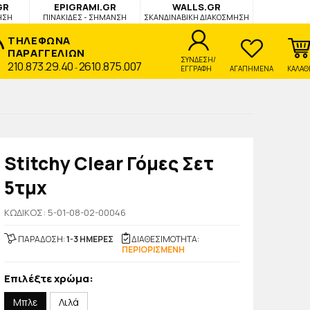
GR
EPIGRAMI.GR
WALLS.GR
ΗΣΗ
ΠΙΝΑΚΙΔΕΣ - ΣΗΜΑΝΣΗ
ΣΚΑΝΔΙΝΑΒΙΚΗ ΔΙΑΚΟΣΜΗΣΗ
ΤΗΛΕΦΩΝΑ
ΠΑΡΑΓΓΕΛΙΩΝ
ΣΥΝΔΕΣΗ/
210.873.29.40
2610.875.007
-
ΕΓΓΡΑΦΗ
ΑΓΑΠΗΜΕΝΑ
ΚΑΛΑΘ
Stitchy Clear Γόμες Σετ
5τμχ
KΩΔΙΚΟΣ: 5-01-08-02-00046
ΠΑΡΑΔΟΣΗ:
1-3 ΗΜΕΡΕΣ
ΔΙΑΘΕΣΙΜΟΤΗΤΑ:
ΠΕΡΙΟΡΙΣΜΕΝΗ
Επιλέξτε χρώμα:
Μπλε
Λιλά