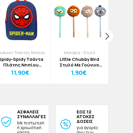
χολικές Τσάντες Νηπίου
Μολύβια - Στυλό
Ημε
Σημε
Spidy-Spidy Τσάντα
Little Chubby Bird
Razzo Σ
Πλάτης Νηπίου
Στυλό Με Γούνινο
Με Στυ
Spiderman 3D 27cm
Πουλάκι Καφέ
11,90€
1,90€
15x18c
3
Δι
ΑΣΦΑΛΕΙΣ
ΕΩΣ 12
ΣΥΝΑΛΛΑΓΕΣ
ΑΤΟΚΕΣ
ΔΟΣΕΙΣ
Με πιστωτική
ή χρεωστική
για αγορές
κάρτα
άνω των