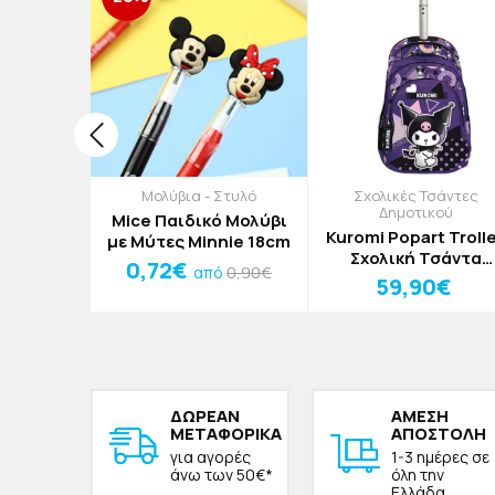
ια -
Μολύβια - Στυλό
Σχολικές Τσάντες
τάρια
Δημοτικού
Mice Παιδικό Μολύβι
ερολόγιο
Kuromi Popart Troll
με Μύτες Minnie 18cm
ύρο
Σχολική Τσάντα
0,72€
0,90€
από
Δημοτικού
59,90€
5,90€
ό
30x14x44cm
ΔΩΡΕAΝ
ΑΜΕΣΗ
ΜΕΤΑΦΟΡΙΚΑ
ΑΠΟΣΤΟΛΗ
για αγορές
1-3 ημέρες σε
άνω των 50€*
όλη την
Ελλάδα