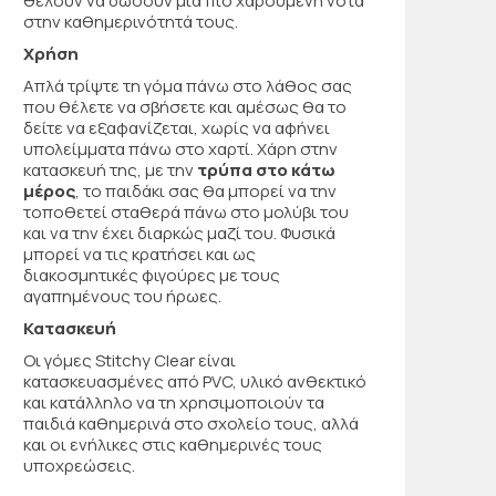
θέλουν να δώσουν μια πιο χαρούμενη νότα
στην καθημερινότητά τους.
Χρήση
Απλά τρίψτε τη γόμα πάνω στο λάθος σας
που θέλετε να σβήσετε και αμέσως θα το
δείτε να εξαφανίζεται, χωρίς να αφήνει
υπολείμματα πάνω στο χαρτί. Χάρη στην
κατασκευή της, με την
τρύπα στο κάτω
μέρος
, το παιδάκι σας θα μπορεί να την
τοποθετεί σταθερά πάνω στο μολύβι του
και να την έχει διαρκώς μαζί του. Φυσικά
μπορεί να τις κρατήσει και ως
διακοσμητικές φιγούρες με τους
αγαπημένους του ήρωες.
Κατασκευή
Οι γόμες Stitchy Clear είναι
κατασκευασμένες από PVC, υλικό ανθεκτικό
και κατάλληλο να τη χρησιμοποιούν τα
παιδιά καθημερινά στο σχολείο τους, αλλά
και οι ενήλικες στις καθημερινές τους
υποχρεώσεις.