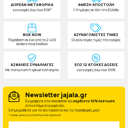
ΔΩΡΕAΝ ΜΕΤΑΦΟΡΙΚΑ
ΑΜΕΣΗ ΑΠΟΣΤΟΛΗ
για αγορές άνω των 50€*
1-3 ημέρες σε όλη την Ελλάδα
BOX NOW
ΑΣΥΝΑΓΩΝΙΣΤΕΣ ΤΙΜΕΣ
Παράδοση σε ένα από τα 2.400
Οι καλύτερες τιμές της αγοράς
lockers πανελλαδικά
ΑΣΦΑΛΕΙΣ ΣΥΝΑΛΛΑΓΕΣ
ΕΩΣ 12 ΑΤΟΚΕΣ ΔΟΣΕΙΣ
Με πιστωτική ή χρεωστική κάρτα
για αγορές άνω των 100€
Newsletter jajala.gr
Eγγραφείτε στο newsletter και
κερδίστε 10% έκπτωση
στην επόμενη αγορά σας.
Ενημερωθείτε για τα νέα προϊόντα και τις προσφορές μας!
* ισχύει μόνο για μη εκπτωτικά προϊόντα