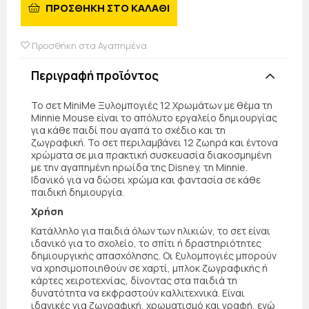
ΠΡΟΣΘΗΚΗ ΣΤΟ ΚΑΛΑΘΙ
Προσθήκη στα Αγαπημένα
Περιγραφή προϊόντος
Το σετ MiniMe Ξυλομπογιές 12 Χρωμάτων με θέμα τη
Minnie Mouse είναι το απόλυτο εργαλείο δημιουργίας
για κάθε παιδί που αγαπά το σχέδιο και τη
ζωγραφική. Το σετ περιλαμβάνει 12 ζωηρά και έντονα
χρώματα σε μια πρακτική συσκευασία διακοσμημένη
με την αγαπημένη ηρωίδα της Disney, τη Minnie.
Ιδανικό για να δώσει χρώμα και φαντασία σε κάθε
παιδική δημιουργία.
Χρήση
Κατάλληλο για παιδιά όλων των ηλικιών, το σετ είναι
ιδανικό για το σχολείο, το σπίτι ή δραστηριότητες
δημιουργικής απασχόλησης. Οι ξυλομπογιές μπορούν
να χρησιμοποιηθούν σε χαρτί, μπλοκ ζωγραφικής ή
κάρτες χειροτεχνίας, δίνοντας στα παιδιά τη
δυνατότητα να εκφραστούν καλλιτεχνικά. Είναι
ιδανικές για ζωγραφική, χρωματισμό και γραφή, ενώ