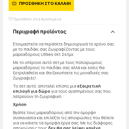
ΠΡΟΣΘΗΚΗ ΣΤΟ ΚΑΛΑΘΙ
Προσθήκη στα Αγαπημένα
Περιγραφή προϊόντος
Ετοιμαστείτε να περάσετε δημιουργικά το χρόνο σας
με το παιδάκι σας ζωγραφίζοντας με τους
μαρκαδόρους Littlies σετ 24τμχ.
Με το υπέροχο αυτό σετ με τους πολύχρωμους
μαρκαδόρους το παιδάκι σας αλλά και εσείς θα
ξετρελαθείτε και θα ξεκινήσετε τις μοναδικές σας
ζωγραφιές!
Το σετ αυτό, αποτελεί επίσης μια
εξαιρετική
επιλογή για δώρο
για τους αγαπημένους σας που
λατρεύουν τη ζωγραφική.
Χρήση
Βγάλτε τους μαρκαδόρους από την όμορφη
συσκευασία και επιλέξτε τις αποχρώσεις που θέλετε
για να κάνετε τα όμορφα έργα σας. Με τις διάφορες
αποχρώσεις τους
δεν θα σας λείψει κανένα