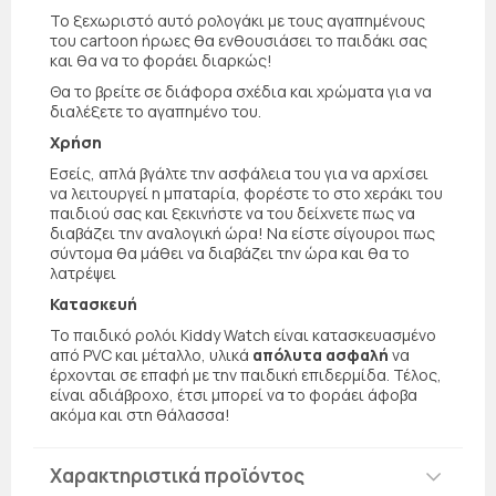
Το ξεχωριστό αυτό ρολογάκι με τους αγαπημένους
του cartoon ήρωες θα ενθουσιάσει το παιδάκι σας
και θα να το φοράει διαρκώς!
Θα το βρείτε σε διάφορα σχέδια και χρώματα για να
διαλέξετε το αγαπημένο του.
Χρήση
Εσείς, απλά βγάλτε την ασφάλεια του για να αρχίσει
να λειτουργεί η μπαταρία, φορέστε το στο χεράκι του
παιδιού σας και ξεκινήστε να του δείχνετε πως να
διαβάζει την αναλογική ώρα! Να είστε σίγουροι πως
σύντομα θα μάθει να διαβάζει την ώρα και θα το
λατρέψει
Κατασκευή
Το παιδικό ρολόι Kiddy Watch είναι κατασκευασμένο
από PVC και μέταλλο, υλικά
απόλυτα ασφαλή
να
έρχονται σε επαφή με την παιδική επιδερμίδα. Τέλος,
είναι αδιάβροχο, έτσι μπορεί να το φοράει άφοβα
ακόμα και στη θάλασσα!
Χαρακτηριστικά προϊόντος