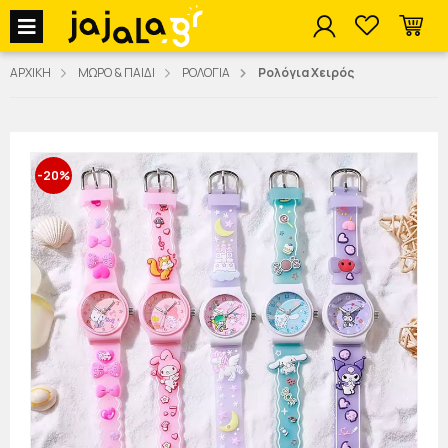
jajala Menu
ΑΡΧΙΚΗ
ΜΩΡΟ & ΠΑΙΔΙ
ΡΟΛΟΓΙΑ
Ρολόγια Χειρός
-20%