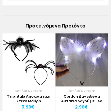
Πρoτεινόμενα Προϊόντα
Καπέλα & Στέκες
Καπέλα & Στέκες
Tarantula Αποκριάτικη
Cordon Δαντελένια
Στέκα Μαύρη
Αυτάκια Λαγού με Led
Μαύρο
3,90€
2,90€