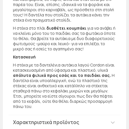
παρέα του. Είναι, επίσης, ιδανικά να τα φοράνε και
μεγαλύτεροι στο καρναβάλι, ως πρόσθετο στη στολή
τους! Η δαντέλα που στολίζει τα αυτάκια κάνει την
στέκα ένα πραγματικό στολίδι.
Η στέκα στο πλάι
διαθέτει κουμπάκι
για να ανάβει ή
να κλείνει μόνο του το παιδάκι σας τα φωτάκια όποτε
το θέλει. Θα βρείτε τα αυτάκια με δυο διαφορετικούς
φωτισμούς -μαύρο και λευκό- για να επιλέξει το
μικρό σας ή εσείς το αγαπημένο σας!
Κατασκευή
Η στέκα με τα δαντελένια αυτάκια λαγού Cordon είναι
κατασκευασμένη από ύφασμα και πλαστικό, υλικά
απόλυτα φιλικά προς εσάς και το παιδάκι σας.
Η
δαντέλα είναι υποαλλεργική, ενώ το πλαστικό της
στέκας είναι ανθεκτικό και κατάλληλο να στέκεται
σταθερά πάνω στο κεφαλάκι μικρών και μεγάλων.
Έτσι, μπορείτε να είστε σίγουροι πως δεν θα πέφτει
από το κεφάλι, ούτε θα θέλει διαρκώς προσαρμογή
πάνω του.
Χαρακτηριστικά προϊόντος