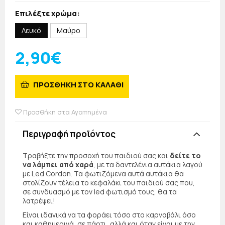
Επιλέξτε χρώμα:
Λευκό
Μαύρο
2,90€
ΠΡΟΣΘΗΚΗ ΣΤΟ ΚΑΛΑΘΙ
Προσθήκη στα Αγαπημένα
Περιγραφή προϊόντος
Τραβήξτε την προσοχή του παιδιού σας και
δείτε το
να λάμπει από χαρά
, με τα δαντελένια αυτάκια λαγού
με Led Cordon. Τα φωτιζόμενα αυτά αυτάκια θα
στολίζουν τέλεια το κεφαλάκι του παιδιού σας που,
σε συνδυασμό με τον led φωτισμό τους, θα τα
λατρέψει!
Είναι ιδανικά να τα φοράει τόσο στο καρναβάλι όσο
και καθημερινά, σε πάρτι, αλλά και όταν είναι με την