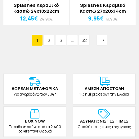
Splashes Κεραμικό
Splashes Κεραμικό
Κασπώ 24x18x22cm
Κασπώ 27x20x14cm
12,45€
9,95€
24,90€
19,90€
1
2
3
...
32
ΔΩΡΕAΝ ΜΕΤΑΦΟΡΙΚΑ
ΑΜΕΣΗ ΑΠΟΣΤΟΛΗ
για αγορές άνω των 50€*
1-3 ημέρες σε όλη την Ελλάδα
BOX NOW
ΑΣΥΝΑΓΩΝΙΣΤΕΣ ΤΙΜΕΣ
Παράδοση σε ένα από τα 2.400
Οι καλύτερες τιμές της αγοράς
lockers πανελλαδικά