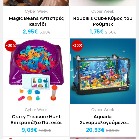
Cyber Week
Cyber Week
Magic Beans Αντιστρές
Roubik's Cube Κύβος του
Παιχνίδι
Ρούμπικ
2,95€
1,75€
5,90€
2,50€
-30%
-30%
Cyber Week
Cyber Week
Crazy Treasure Hunt
Aquaria
Επιτραπέζιο Παιχνίδι
Συναρμολογούμενο
Ενυδρείο
9,03€
20,93€
12,90€
29,90€