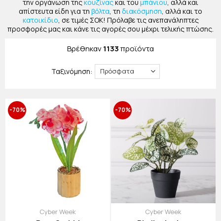
την οργάνωση της
κουζίνας
και του
μπάνιου
, αλλά και
απίστευτα είδη για τη
βόλτα
, τη
διακόσμηση
, αλλά και το
κατοικίδιο
, σε τιμές ΣΟΚ! Πρόλαβε τις ανεπανάληπτες
προσφορές μας και κάνε τις αγορές σου μέχρι τελικής πτώσης.
Βρέθηκαν
1133
προϊόντα
Ταξινόμηση:
-70%
-70%
Cyber Week
Cyber Week