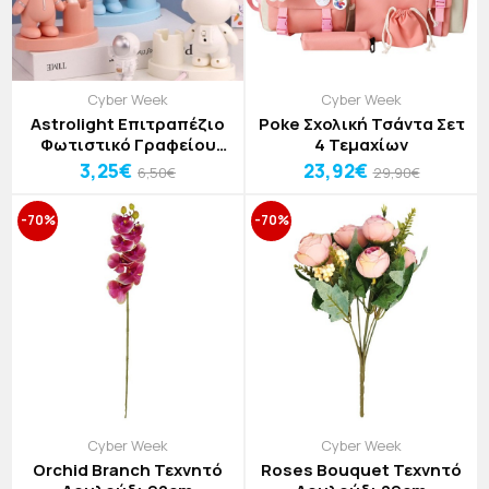
Cyber Week
Cyber Week
Astrolight Επιτραπέζιο
Poke Σχολική Τσάντα Σετ
Φωτιστικό Γραφείου
4 Τεμαχίων
Μικρός Αστροναύτης
3,25€
23,92€
6,50€
29,90€
-70%
-70%
Cyber Week
Cyber Week
Orchid Branch Τεχνητό
Roses Bouquet Τεχνητό