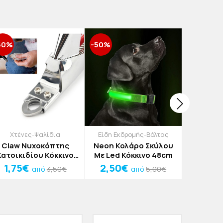
50%
-50%
-50%
Χτένες-Ψαλίδια
Είδη Εκδρομής-Βόλτας
Είδη Εκ
Claw Νυχοκόπτης
Neon Κολάρο Σκύλου
Maxus Λο
Κατοικιδίου Κόκκινο
Με Led Κόκκινο 48cm
5m
Ανοξείδωτο Ατσάλι
1,75€
2,50€
4,45
3,50€
5,00€
από
από
12,3x7,5cm