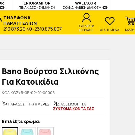
GR
EPIGRAMI.GR
WALLS.GR
ΗΣΗ
ΠΙΝΑΚΙΔΕΣ - ΣΗΜΑΝΣΗ
ΣΚΑΝΔΙΝΑΒΙΚΗ ΔΙΑΚΟΣΜΗΣΗ
ΤΗΛΕΦΩΝΑ
ΠΑΡΑΓΓΕΛΙΩΝ
ΣΥΝΔΕΣΗ/
210.873.29.40
2610.875.007
-
ΕΓΓΡΑΦΗ
ΑΓΑΠΗΜΕΝΑ
ΚΑΛΑΘ
Bano Βούρτσα Σιλικόνης
Για Κατοικίδια
KΩΔΙΚΟΣ: 5-05-02-01-00006
ΠΑΡΑΔΟΣΗ:
1-3 ΗΜΕΡΕΣ
ΔΙΑΘΕΣΙΜΟΤΗΤΑ:
ΣΥΝΤΟΜΑ ΚΟΝΤΑ ΣΑΣ
Επιλέξτε χρώμα: