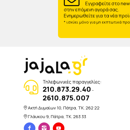
Eγγραφείτε στο news
στην επόμενη αγορά σας.
Ενημερωθείτε για τα νέα προϊ
* ισχύει μόνο για μη εκπτωτικά πρ
Τηλεφωνικές παραγγελίες:
210.873.29.40
-
2610.875.007
Ακτή Δυμαίων 10, Πάτρα, TK. 262 22
Γλάυκου 9, Πάτρα, TK. 263 33