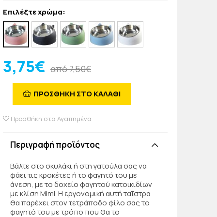
Επιλέξτε χρώμα:
3,75€
από 7,50€
ΠΡΟΣΘΗΚΗ ΣΤΟ ΚΑΛΑΘΙ
Προσθήκη στα Αγαπημένα
Περιγραφή προϊόντος
Βάλτε στο σκυλάκι ή στη γατούλα σας να
φάει τις κροκέτες ή το φαγητό του με
άνεση, με το δοχείο φαγητού κατοικιδίων
με κλίση Mimi. Η εργονομική αυτή ταΐστρα
θα παρέχει στον τετράποδο φίλο σας το
φαγητό του με τρόπο που θα το