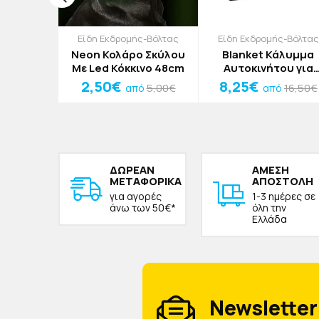
ς-Βόλτας
Είδη Εκδρομής-Βόλτας
Είδη Εκδρομής-Βόλτας
η Για
Neon Κολάρο Σκύλου
Blanket Κάλυμμα
τοικιδίων
Με Led Κόκκινο 48cm
Αυτοκινήτου για
 8cm
Κατοικίδια Κόκκιν
2,50€
8,25€
2,90€
5,00€
16,50€
ό
από
από
ΔΩΡΕAΝ
ΑΜΕΣΗ
ΜΕΤΑΦΟΡΙΚΑ
ΑΠΟΣΤΟΛΗ
για αγορές
1-3 ημέρες σε
άνω των 50€*
όλη την
Ελλάδα
Newsletter 