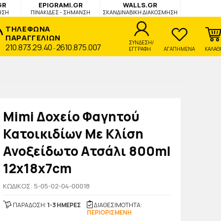
GR
EPIGRAMI.GR
WALLS.GR
ΗΣΗ
ΠΙΝΑΚΙΔΕΣ - ΣΗΜΑΝΣΗ
ΣΚΑΝΔΙΝΑΒΙΚΗ ΔΙΑΚΟΣΜΗΣΗ
ΤΗΛΕΦΩΝΑ
ΠΑΡΑΓΓΕΛΙΩΝ
ΣΥΝΔΕΣΗ/
210.873.29.40
2610.875.007
-
ΕΓΓΡΑΦΗ
ΑΓΑΠΗΜΕΝΑ
ΚΑΛΑΘ
Mimi Δοχείο Φαγητού
Κατοικιδίων Με Κλίση
Ανοξείδωτο Ατσάλι 800ml
12x18x7cm
KΩΔΙΚΟΣ: 5-05-02-04-00018
ΠΑΡΑΔΟΣΗ:
1-3 ΗΜΕΡΕΣ
ΔΙΑΘΕΣΙΜΟΤΗΤΑ:
ΠΕΡΙΟΡΙΣΜΕΝΗ