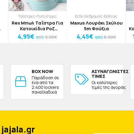
Ταΐστρες-Ποτίστρες
Είδη Εκδρομής-Βόλτας
Rex Μπωλ Ταΐστρα Για
Maxus Λουράκι Σκύλου
Κατοικίδια Ροζ
5m Φούξια
Κ
ο
23.5x14.5x4.6cm 300ml
4,95€
4,45€
9,90€
8,90€
από
από
Π
BOX NOW
ΑΣΥΝΑΓΩΝΙΣΤΕΣ
ΤΙΜΕΣ
Παράδοση σε
ένα από τα
Οι καλύτερες
2.400 lockers
τιμές της αγοράς
πανελλαδικά
jajala.gr