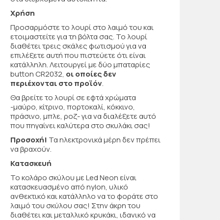
Χρήση
Προσαρμόστε το λουρί στο λαιμό του και
ετοιμαστείτε για τη βόλτα σας. Το λουρί
διαθέτει τρεις σκάλες φωτισμού για να
επιλέξετε αυτή που πιστεύετε ότι είναι
κατάλληλη. Λειτουργεί με δύο μπαταρίες
button CR2032,
οι οποίες δεν
περιέχονται στο προϊόν
.
Θα βρείτε το λουρί σε εφτά χρώματα
-μαύρο, κίτρινο, πορτοκαλί, κόκκινο,
πράσινο, μπλε, ροζ- για να διαλέξετε αυτό
που πηγαίνει καλύτερα στο σκυλάκι σας!
Προσοχή!
Τα ηλεκτρονικά μέρη δεν πρέπει
να βραχούν.
Κατασκευή
Το κολάρο σκύλου με Led Neon είναι
κατασκευασμένο από nylon, υλικό
ανθεκτικό και κατάλληλο να το φοράτε στο
λαιμό του σκύλου σας! Στην άκρη του
διαθέτει και μεταλλικό κρυκάκι, ιδανικό να