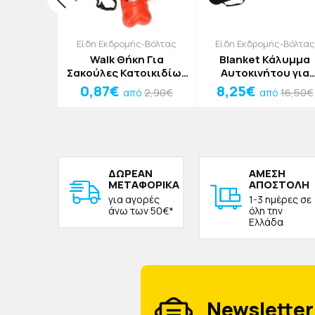
τίστρες
Είδη Εκδρομής-Βόλτας
Είδη Εκδρομής-Βόλτας
ΐστρα Για
Walk Θήκη Για
Blanket Κάλυμμα
α Ροζ
Σακούλες Κατοικιδίων
Αυτοκινήτου για
6cm 300ml
Κόκκινο 8cm
Κατοικίδια Κόκκιν
0,87€
8,25€
9,90€
2,90€
16,50€
ό
από
από
ΔΩΡΕAΝ
ΑΜΕΣΗ
ΜΕΤΑΦΟΡΙΚΑ
ΑΠΟΣΤΟΛΗ
για αγορές
1-3 ημέρες σε
άνω των 50€*
όλη την
Ελλάδα
Newsletter 