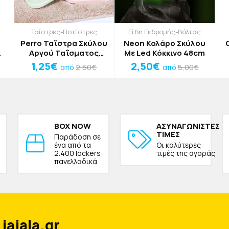
Ταΐστρες-Ποτίστρες
Είδη Εκδρομής-Βόλτας
Perro Ταΐστρα Σκύλου
Neon Κολάρο Σκύλου
Αργού Ταΐσματος
Με Led Κόκκινο 48cm
ο
Πράσινη
1,25€
2,50€
2,50€
5,00€
από
από
18,5x20,5x6cm
BOX NOW
ΑΣΥΝΑΓΩΝΙΣΤΕΣ
ΤΙΜΕΣ
Παράδοση σε
ένα από τα
Οι καλύτερες
2.400 lockers
τιμές της αγοράς
πανελλαδικά
jajala.gr