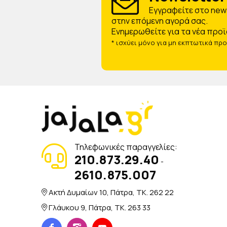
Eγγραφείτε στο news
στην επόμενη αγορά σας.
Ενημερωθείτε για τα νέα προϊ
* ισχύει μόνο για μη εκπτωτικά πρ
Τηλεφωνικές παραγγελίες:
210.873.29.40
-
2610.875.007
Ακτή Δυμαίων 10, Πάτρα, TK. 262 22
Γλάυκου 9, Πάτρα, TK. 263 33