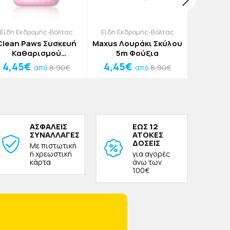
Είδη Εκδρομής-Βόλτας
Είδη Εκδρομής-Βόλτας
Χτέν
Clean Paws Συσκευή
Maxus Λουράκι Σκύλου
Claw 
Καθαρισμού
5m Φούξια
Κατοικι
Πατουσών
Ανοξεί
4,45€
4,45€
1,75
8,90€
8,90€
από
από
Κατοικιδίων Ροζ
12,
ΑΣΦΑΛΕΙΣ
ΕΩΣ 12
ΣΥΝΑΛΛΑΓΕΣ
ΑΤΟΚΕΣ
ΔΟΣΕΙΣ
Με πιστωτική
ή χρεωστική
για αγορές
κάρτα
άνω των
100€