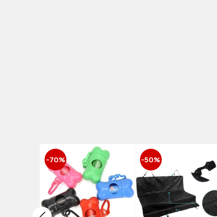
-70%
-50%