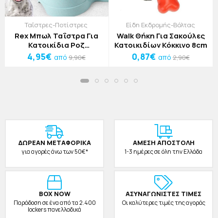
Ταΐστρες-Ποτίστρες
Είδη Εκδρομής-Βόλτας
Rex Μπωλ Ταΐστρα Για
Walk Θήκη Για Σακούλες
Κατοικίδια Ροζ
Κατοικιδίων Κόκκινο 8cm
23.5x14.5x4.6cm 300ml
4,95€
0,87€
από
από
9,90€
2,90€
ΔΩΡΕAΝ ΜΕΤΑΦΟΡΙΚΑ
ΑΜΕΣΗ ΑΠΟΣΤΟΛΗ
για αγορές άνω των 50€*
1-3 ημέρες σε όλη την Ελλάδα
BOX NOW
ΑΣΥΝΑΓΩΝΙΣΤΕΣ ΤΙΜΕΣ
Παράδοση σε ένα από τα 2.400
Οι καλύτερες τιμές της αγοράς
lockers πανελλαδικά