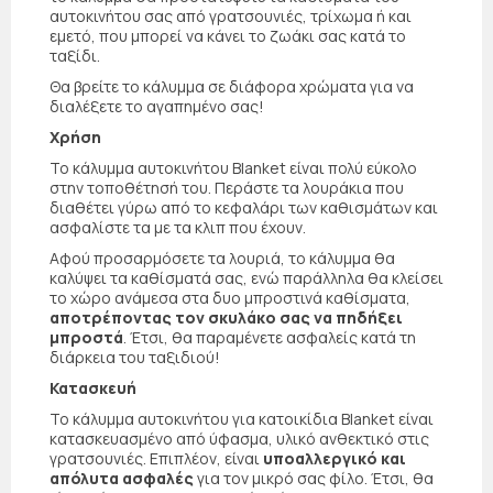
αυτοκινήτου σας από γρατσουνιές, τρίχωμα ή και
εμετό, που μπορεί να κάνει το ζωάκι σας κατά το
ταξίδι.
Θα βρείτε το κάλυμμα σε διάφορα χρώματα για να
διαλέξετε το αγαπημένο σας!
Χρήση
Το κάλυμμα αυτοκινήτου Blanket είναι πολύ εύκολο
στην τοποθέτησή του. Περάστε τα λουράκια που
διαθέτει γύρω από το κεφαλάρι των καθισμάτων και
ασφαλίστε τα με τα κλιπ που έχουν.
Αφού προσαρμόσετε τα λουριά, το κάλυμμα θα
καλύψει τα καθίσματά σας, ενώ παράλληλα θα κλείσει
το χώρο ανάμεσα στα δυο μπροστινά καθίσματα,
αποτρέποντας τον σκυλάκο σας να πηδήξει
μπροστά
. Έτσι, θα παραμένετε ασφαλείς κατά τη
διάρκεια του ταξιδιού!
Κατασκευή
Το κάλυμμα αυτοκινήτου για κατοικίδια Blanket είναι
κατασκευασμένο από ύφασμα, υλικό ανθεκτικό στις
γρατσουνιές. Επιπλέον, είναι
υποαλλεργικό και
απόλυτα ασφαλές
για τον μικρό σας φίλο. Έτσι, θα