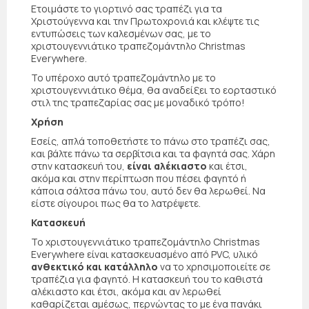
Ετοιμάστε το γιορτινό σας τραπέζι για τα
Χριστούγεννα και την Πρωτοχρονιά και κλέψτε τις
εντυπώσεις των καλεσμένων σας, με το
χριστουγεννιάτικο τραπεζομάντηλο Christmas
Everywhere.
Το υπέροχο αυτό τραπεζομάντηλο με το
χριστουγεννιάτικο θέμα, θα αναδείξει το εορταστικό
στιλ της τραπεζαρίας σας με μοναδικό τρόπο!
Χρήση
Εσείς, απλά τοποθετήστε το πάνω στο τραπέζι σας,
και βάλτε πάνω τα σερβίτσια και τα φαγητά σας. Χάρη
στην κατασκευή του,
είναι αλέκιαστο
και έτσι,
ακόμα και στην περίπτωση που πέσει φαγητό ή
κάποια σάλτσα πάνω του, αυτό δεν θα λερωθεί. Να
είστε σίγουροι πως θα το λατρέψετε.
Κατασκευή
Το χριστουγεννιάτικο τραπεζομάντηλο Christmas
Everywhere είναι κατασκευασμένο από PVC, υλικό
ανθεκτικό και κατάλληλο
να το χρησιμοποιείτε σε
τραπέζια για φαγητό. Η κατασκευή του το καθιστά
αλέκιαστο και έτσι, ακόμα και αν λερωθεί
καθαρίζεται αμέσως, περνώντας το με ένα πανάκι