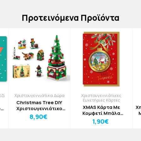
Πρoτεινόμενα Προϊόντα
έζι
Χριστουγεννιάτικα Δώρα
Χριστουγεννιάτικες
Ευχετήριες Κάρτες
Christmas Tree DIY
XMAS Κάρτα Με
X
ο
Χριστουγεννιάτικο
Κομφετί Μπάλα
ε
Παιχνίδι Κατασκευής
8,90€
11,5x17cm
m
Δέντρο
1,90€