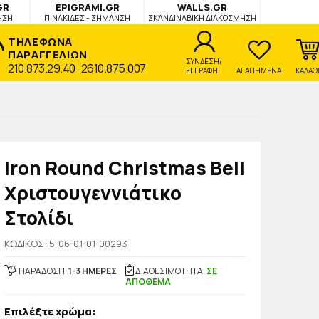
GR
EPIGRAMI.GR
WALLS.GR
ΗΣΗ
ΠΙΝΑΚΙΔΕΣ - ΣΗΜΑΝΣΗ
ΣΚΑΝΔΙΝΑΒΙΚΗ ΔΙΑΚΟΣΜΗΣΗ
ΤΗΛΕΦΩΝΑ
ΠΑΡΑΓΓΕΛΙΩΝ
ΣΥΝΔΕΣΗ/
210.873.29.40
2610.875.007
-
ΕΓΓΡΑΦΗ
ΑΓΑΠΗΜΕΝΑ
ΚΑΛΑΘ
Iron Round Christmas Bell
Χριστουγεννιάτικο
Στολίδι
KΩΔΙΚΟΣ: 5-06-01-01-00293
ΠΑΡΑΔΟΣΗ:
1-3 ΗΜΕΡΕΣ
ΔΙΑΘΕΣΙΜΟΤΗΤΑ:
ΣΕ
ΑΠΟΘΕΜΑ
Επιλέξτε χρώμα: