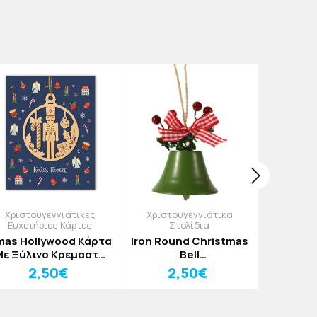
Χριστουγεννιάτικες
Χριστουγεννιάτικα
Χριστουγ
Ευχετήριες Κάρτες
Στολίδια
Warmy C
mas Hollywood Κάρτα
Iron Round Christmas
Κασκόλ
Mε Ξύλινο Κρεμαστό
Bell
Σ
2
Στολίδι
Χριστουγεννιάτικο
2,50€
2,50€
Καριοθραύστης
Στολίδι Πράσινο