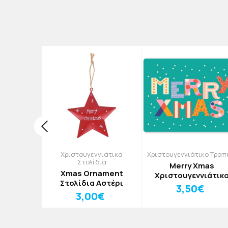
ικα Γούρια
Χριστουγεννιάτικα
Χριστουγεννιάτικο Τραπ
Στολίδια
 Angelo
Merry Xmas
Xmas Ornament
exiglass
Χριστουγεννιάτικ
Στολίδια Αστέρι
πωση
Σουπλά Από PVC Μ
0€
3,50€
3,00€
Εκτύπωση 33x43c