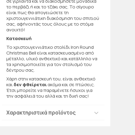
σε γιρλάντα και να διακοσμήσετε μοναδικά
το περβάζι ή και το τζάκι σας. Το σίγουρο
είναι πως θα απογειώσετε τη
χριστουγεννιάτικη διακόσμηση του σπιτιού
σας, αφήνοντάς τους όλους με το στόμα
ανοιχτό!
Κατασκευή
Το χριστουγεννιάτικο στολίδι Iron Round
Christmas Bell είναι κατασκευασμένο από
μέταλλο, υλικό ανθεκτικό και κατάλληλο να
τα χρησιμοποιείτε για τον στολισμό του
δέντρου σας.
Χάρη στην κατασκευή του, είναι ανθεκτικό
και
δεν φθείρεται
ακόμα και σε πτώσεις.
Έτσι μπορείτε να παραμένετε ήσυχοι για
την ασφάλειά του αλλά και τη δική σας!
Χαρακτηριστικά προϊόντος