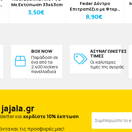
Feder Δέντρο
M
Με Εκτύπωση 33x43cm
Επιτραπέζιο με Φτερά
3,50€
& Πούπουλα Ροζ
Δ
8,90€
33xΔ12cm
BOX NOW
ΑΣΥΝΑΓΩΝΙΣΤΕΣ
ΤΙΜΕΣ
Παράδοση σε
ένα από τα
Οι καλύτερες
2.400 lockers
τιμές της αγοράς
πανελλαδικά
jajala.gr
letter και
κερδίστε 10% έκπτωση
όντα και τις προσφορές μας!