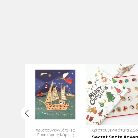
νιάτικα
Χριστουγεννιάτικες
Χριστουγεννιάτικα Δώ
τικά
Ευχετήριες Κάρτες
Secret Santa Adven