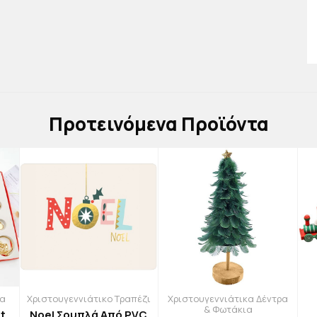
Πρoτεινόμενα Προϊόντα
ρα
Χριστουγεννιάτικο Τραπέζι
Χριστουγεννιάτικα Δέντρα
& Φωτάκια
t
Noel Σουπλά Από PVC