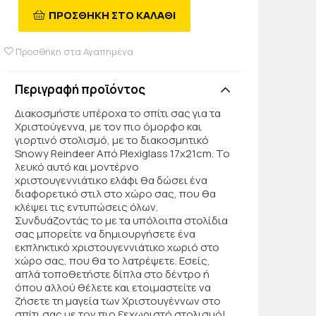
ΠΡΟΣΘΗΚΗ ΣΤΟ ΚΑΛΑΘΙ
Προσθήκη στα Αγαπημένα
Περιγραφή προϊόντος
Διακοσμήστε υπέροχα το σπίτι σας για τα
Χριστούγεννα, με τον πιο όμορφο και
γιορτινό στολισμό, με το διακοσμητικό
Snowy Reindeer Από Plexiglass 17x21cm. Το
λευκό αυτό και μοντέρνο
χριστουγεννιάτικο ελάφι θα δώσει ένα
διαφορετικό στιλ στο χώρο σας, που θα
κλέψει τις εντυπώσεις όλων.
Συνδυάζοντάς το με τα υπόλοιπα στολίδια
σας μπορείτε να δημιουργήσετε ένα
εκπληκτικό χριστουγεννιάτικο χωριό στο
χώρο σας, που θα το λατρέψετε. Εσείς,
απλά τοποθετήστε δίπλα στο δέντρο ή
όπου αλλού θέλετε και ετοιμαστείτε να
ζήσετε τη μαγεία των Χριστουγέννων στο
σπίτι σας με τον πιο ξεχωριστό στολισμό!