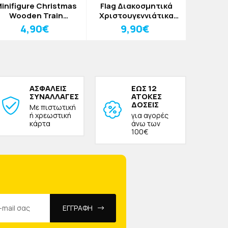
inifigure Christmas
Flag Διακοσμητικά
Sant
Wooden Train
Χριστουγεννιάτικα
Χριστο
ιακοσμητικό Τρενάκι
Σημαιάκια Boots
Διακ
4,90€
9,90€
8
Κόκκινο
ΑΣΦΑΛΕΙΣ
ΕΩΣ 12
ΣΥΝΑΛΛΑΓΕΣ
ΑΤΟΚΕΣ
ΔΟΣΕΙΣ
Με πιστωτική
ή χρεωστική
για αγορές
κάρτα
άνω των
100€
ΕΓΓΡΑΦΗ