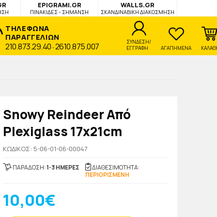
GR
EPIGRAMI.GR
WALLS.GR
ΗΣΗ
ΠΙΝΑΚΙΔΕΣ - ΣΗΜΑΝΣΗ
ΣΚΑΝΔΙΝΑΒΙΚΗ ΔΙΑΚΟΣΜΗΣΗ
ΤΗΛΕΦΩΝΑ
ΠΑΡΑΓΓΕΛΙΩΝ
ΣΥΝΔΕΣΗ/
210.873.29.40
2610.875.007
-
ΕΓΓΡΑΦΗ
ΑΓΑΠΗΜΕΝΑ
ΚΑΛΑΘ
Snowy Reindeer Από
Plexiglass 17x21cm
KΩΔΙΚΟΣ: 5-06-01-06-00047
ΠΑΡΑΔΟΣΗ:
1-3 ΗΜΕΡΕΣ
ΔΙΑΘΕΣΙΜΟΤΗΤΑ:
ΠΕΡΙΟΡΙΣΜΕΝΗ
10,00€