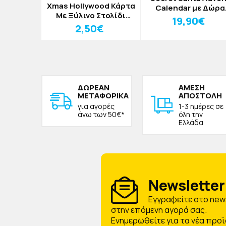
man Από
Xmas Hollywood Κάρτα
Calendar με Δώρα
12x16cm
Mε Ξύλινο Στολίδι
Έκπληξη Merry
19,90€
Καραβι
€
2,50€
Christmas Χρυσό
ΔΩΡΕAΝ
ΑΜΕΣΗ
ΜΕΤΑΦΟΡΙΚΑ
ΑΠΟΣΤΟΛΗ
για αγορές
1-3 ημέρες σε
άνω των 50€*
όλη την
Ελλάδα
Newsletter 
Eγγραφείτε στο news
στην επόμενη αγορά σας.
Ενημερωθείτε για τα νέα προϊ